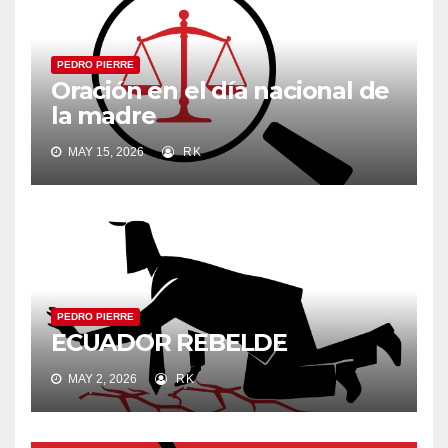
PEDRO PIERRE
Oración en el día nacional de
la madre
MAY 15, 2026
RK
PEDRO PIERRE
ECUADOR REBELDE
MAY 2, 2026
RK