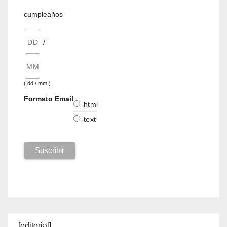
cumpleaños
/
( dd / mm )
Formato Email
html
text
[editorial]