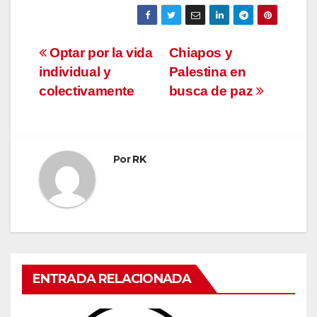
Navegación
Optar por la vida
Chiapos y
individual y
Palestina en
de
colectivamente
busca de paz
entradas
Por
RK
ENTRADA RELACIONADA