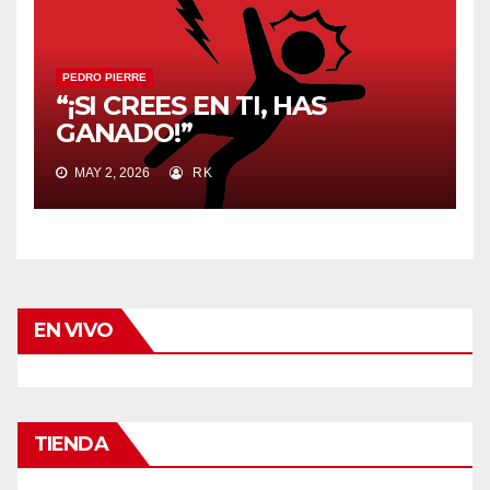
PEDRO PIERRE
“¡SI CREES EN TI, HAS
GANADO!”
MAY 2, 2026
RK
EN VIVO
TIENDA