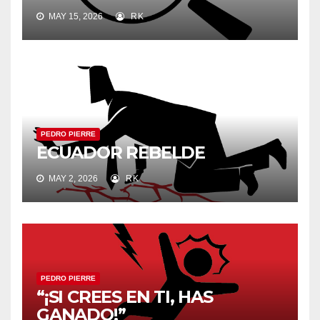
MAY 15, 2026
RK
PEDRO PIERRE
ECUADOR REBELDE
MAY 2, 2026
RK
PEDRO PIERRE
“¡SI CREES EN TI, HAS
GANADO!”