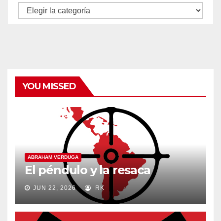
Autores
y
categorías
YOU MISSED
ABRAHAM VERDUGA
El péndulo y la resaca
JUN 22, 2026
RK