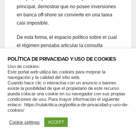
principal, demostrar que no posee inversiones
en banca off-shore se convierte en una tarea
casi imposible.
De esta forma, el espacio político sobre el cual
el régimen pensaba articular la consulta
popular para aprobar las reformas negociadas
POLÍTICA DE PRIVACIDAD Y USO DE COOKIES
con el FMI, prácticamente desaparece. No tiene
Uso de cookies:
ningún capital político para el proceso de
Este portal web utiliza las cookies para mejorar la
navegación y la calidad del sitio web.
consulta popular. Tiene que defenderse de las
Cuando hace clic o interactúa con un anuncio o banner,
acusaciones de los
Pandora Papers
y tiene que
existe la posibilidad de que el propietario de este recurso
pueda colocar una cookie en su navegador con sus propias
enfrentar una amenaza que, hasta antes de esa
condiciones de uso. Para mayor información el siguiente
denuncia internacional, no existía, la
enlace: https://rutakritica.org/politica-de-privacidad-y-uso-de-
cookies/
posibilidad de su enjuiciamiento político y
eventual destitución por parte de la Asamblea
Cookie settings
ACCEPT
Nacional.