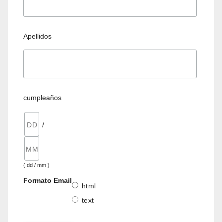
Apellidos
cumpleaños
/
( dd / mm )
Formato Email
html
text