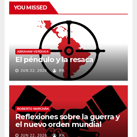
YOU MISSED
ABRAHAM VERDUGA
El péndulo y la resaca
JUN 22, 2026
RK
ROBERTO MARCHÁN
Reflexiones sobre la guerra y
el nuevo orden mundial
JUN 22, 2026
RK