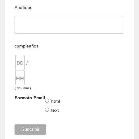
Apellidos
cumpleaños
/
( dd / mm )
Formato Email
html
text