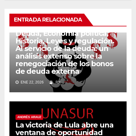
ENTRADA RELACIONADA
ANDRÉS ARAUZ
Deuda, Economía política,
Historia, Leyes y regulación.
Al servicio de la deuda: un
análisis extenso sobre la
renegociación de los bonos
de deuda externa
ENE 22, 2026
RK
ANDRÉS ARAUZ
La victoria de Lula abre una
ventana de oportunidad