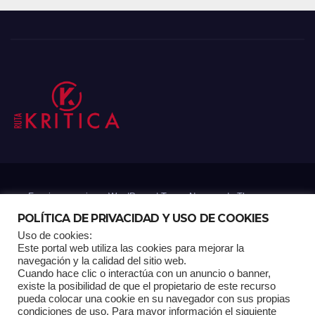
Funciona gracias a WordPress
|
Tema: Newsup de
Themeansar
POLÍTICA DE PRIVACIDAD Y USO DE COOKIES
Uso de cookies:
Mantenido por: Proyelink
Este portal web utiliza las cookies para mejorar la
navegación y la calidad del sitio web.
Cuando hace clic o interactúa con un anuncio o banner,
Home
Análisis
Carrito RK
Contactos
Documental
Gracias !
existe la posibilidad de que el propietario de este recurso
pueda colocar una cookie en su navegador con sus propias
condiciones de uso. Para mayor información el siguiente
Multimedia
Página de ejemplo
Pagina Principal
Pago