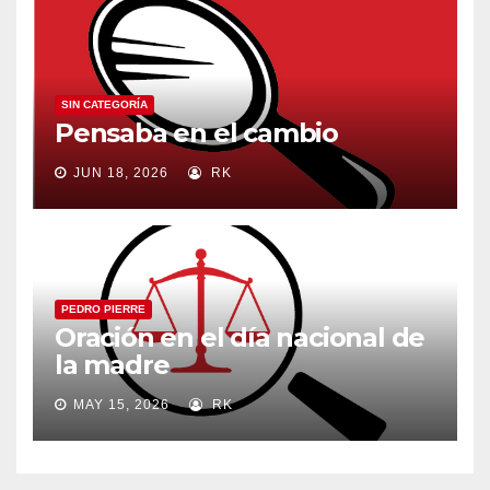
SIN CATEGORÍA
Pensaba en el cambio
JUN 18, 2026
RK
PEDRO PIERRE
Oración en el día nacional de
la madre
MAY 15, 2026
RK