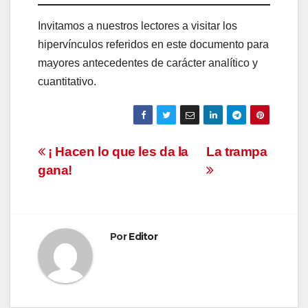
Invitamos a nuestros lectores a visitar los
hipervínculos referidos en este documento para
mayores antecedentes de carácter analítico y
cuantitativo.
Navegación
¡ Hacen lo que les da la
La trampa
gana!
de
entradas
Por
Editor