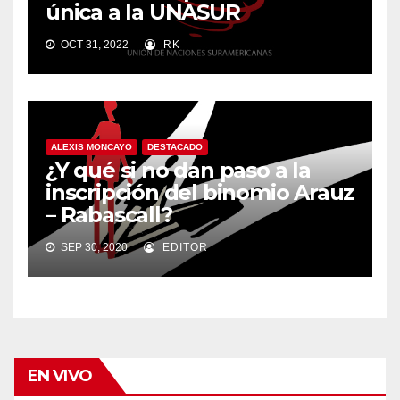
única a la UNASUR
OCT 31, 2022
RK
ALEXIS MONCAYO
DESTACADO
¿Y qué si no dan paso a la
inscripción del binomio Arauz
– Rabascall?
SEP 30, 2020
EDITOR
EN VIVO