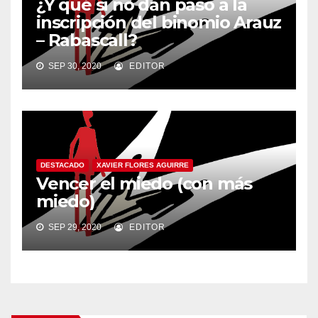
¿Y qué si no dan paso a la
inscripción del binomio Arauz
– Rabascall?
SEP 30, 2020
EDITOR
DESTACADO
XAVIER FLORES AGUIRRE
Vencer el miedo (con más
miedo)
SEP 29, 2020
EDITOR