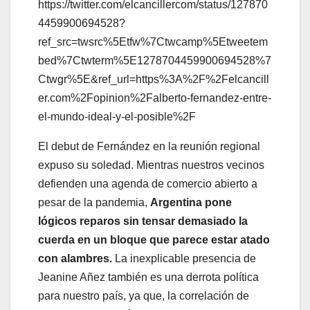
https://twitter.com/elcancillercom/status/127870
4459900694528?
ref_src=twsrc%5Etfw%7Ctwcamp%5Etweetem
bed%7Ctwterm%5E1278704459900694528%7
Ctwgr%5E&ref_url=https%3A%2F%2Felcancill
er.com%2Fopinion%2Falberto-fernandez-entre-
el-mundo-ideal-y-el-posible%2F
El debut de Fernández en la reunión regional
expuso su soledad. Mientras nuestros vecinos
defienden una agenda de comercio abierto a
pesar de la pandemia,
Argentina pone
lógicos reparos sin tensar demasiado la
cuerda en un bloque que parece estar atado
con alambres.
La inexplicable presencia de
Jeanine Añez también es una derrota política
para nuestro país, ya que, la correlación de