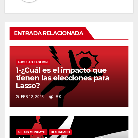
ENTRADA RELACIONADA
AUGUSTO TAGLIONI
1-¿Cuál es el impacto que
tienen las elecciones para
Lasso?
FEB 12, 2023
RK
ALEXIS MONCAYO
DESTACADO