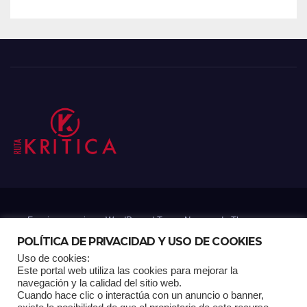
Funciona gracias a WordPress
|
Tema: Newsup de
Themeansar
POLÍTICA DE PRIVACIDAD Y USO DE COOKIES
Uso de cookies:
Mantenido por: Proyelink
Este portal web utiliza las cookies para mejorar la
navegación y la calidad del sitio web.
Cuando hace clic o interactúa con un anuncio o banner,
Home
Análisis
Carrito RK
Contactos
Documental
Gracias !