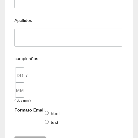
Apellidos
cumpleaños
/
( dd / mm )
Formato Email
html
text