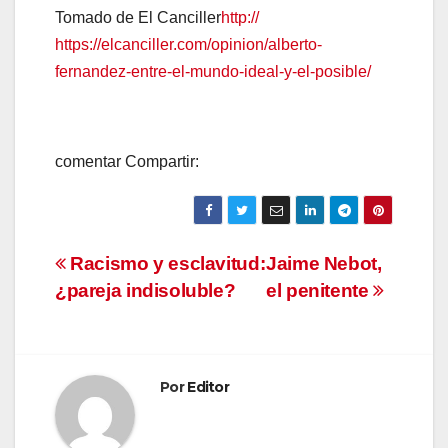
Tomado de El Canciller
http://
https://elcanciller.com/opinion/alberto-
fernandez-entre-el-mundo-ideal-y-el-posible/
comentar Compartir:
Navegación
Racismo y esclavitud:
Jaime Nebot,
¿pareja indisoluble?
el penitente
de
entradas
Por
Editor