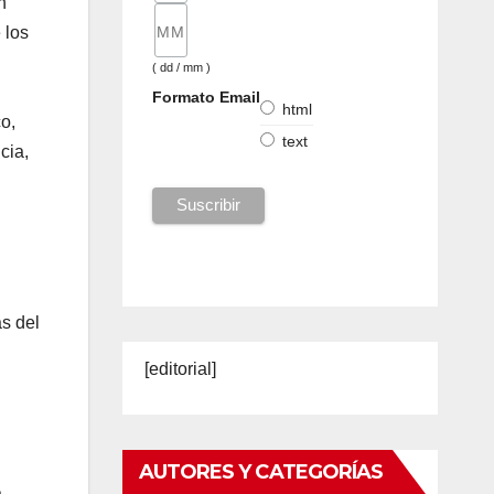
n
 los
( dd / mm )
Formato Email
html
o,
text
cia,
s del
[editorial]
AUTORES Y CATEGORÍAS
a