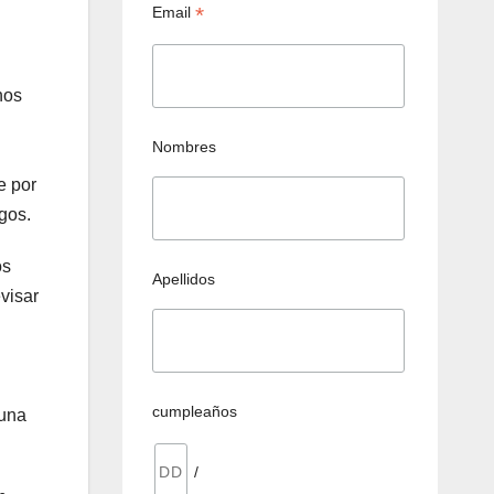
*
Email
nos
Nombres
e por
gos.
os
Apellidos
visar
cumpleaños
 una
/