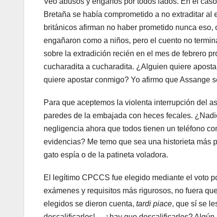
Veo abusos y engaños por todos lados. En el caso
Bretaña se había comprometido a no extraditar al 
británicos afirman no haber prometido nunca eso,
engañaron como a niños, pero el cuento no termina 
sobre la extradición recién en el mes de febrero pr
cucharadita a cucharadita. ¿Alguien quiere apostar 
quiere apostar conmigo? Yo afirmo que Assange se
Para que aceptemos la violenta interrupción del 
paredes de la embajada con heces fecales. ¿Nadie 
negligencia ahora que todos tienen un teléfono co
evidencias? Me temo que sea una historieta más p
gato espía o de la patineta voladora.
El legítimo CPCCS fue elegido mediante el voto p
exámenes y requisitos más rigurosos, no fuera que 
elegidos se dieron cuenta,
tardi piace
, que sí se l
descalificarlos!… ¿hay que descalificarlos? Algún 