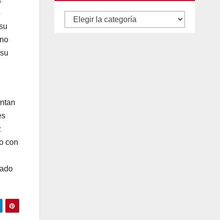
o
Autores
 su
y
 no
categorías
 su
entan
es
z
do con
cado