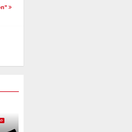
ión”
AD