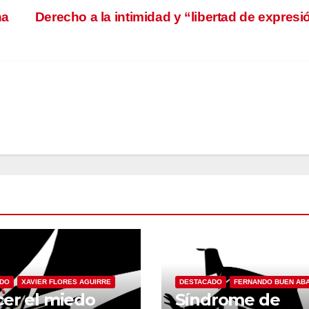
na
Derecho a la intimidad y “libertad de expres
ADO
XAVIER FLORES AGUIRRE
DESTACADO
FERNANDO BUEN AB
er el miedo
Síndrome de