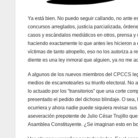
Ya está bien. No puedo seguir callando, no ante e
concursos arreglados, justicia parcializada, órden
casos y escándalos mediáticos en otros, prensa y c
haciendo exactamente lo que antes les hicieron a 
víctimas de tanto atropello, eso no los autoriza a re
diente es una ley inmoral que alguien, ya no me ac
A algunos de los nuevos miembros del CPCCS legíti
medios de escamotearles su triunfo electoral. No a
lo actuado por los “transitorios” que una corte co
presentado el pedido del dichoso blindaje. O sea, 
ocurriera y ahora nadie puede siquiera revisar sus 
aseveración prepotente de Julio César Trujillo qu
Asamblea Constituyente. ¿Se imaginan esto en b