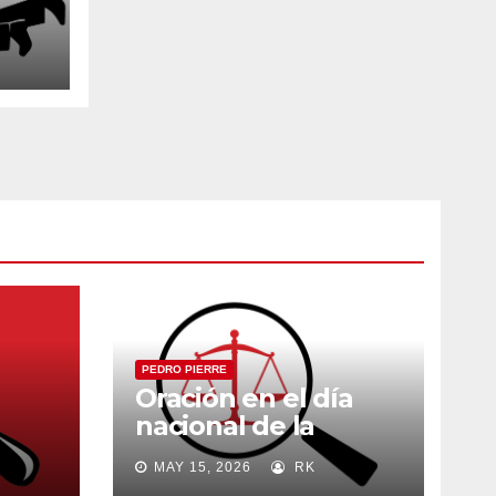
PEDRO PIERRE
Oración en el día
nacional de la
madre
MAY 15, 2026
RK