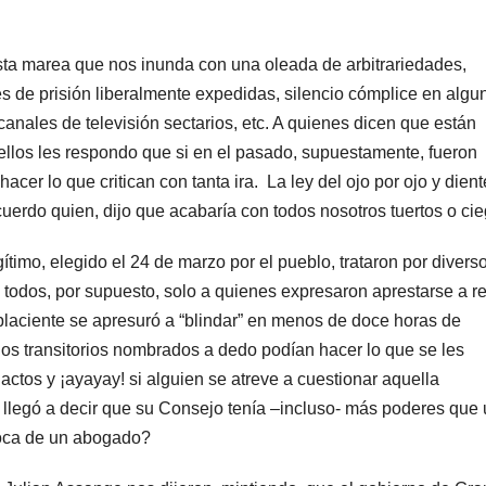
sta marea que nos inunda con una oleada de arbitrariedades,
es de prisión liberalmente expedidas, silencio cómplice en algu
anales de televisión sectarios, etc. A quienes dicen que están
ellos les respondo que si en el pasado, supuestamente, fueron
hacer lo que critican con tanta ira. La ley del ojo por ojo y dient
uerdo quien, dijo que acabaría con todos nosotros tuertos o cie
mo, elegido el 24 de marzo por el pueblo, trataron por divers
 todos, por supuesto, solo a quienes expresaron aprestarse a re
mplaciente se apresuró a “blindar” en menos de doce horas de
los transitorios nombrados a dedo podían hacer lo que se les
actos y ¡ayayay! si alguien se atreve a cuestionar aquella
e llegó a decir que su Consejo tenía –incluso- más poderes que
oca de un abogado?