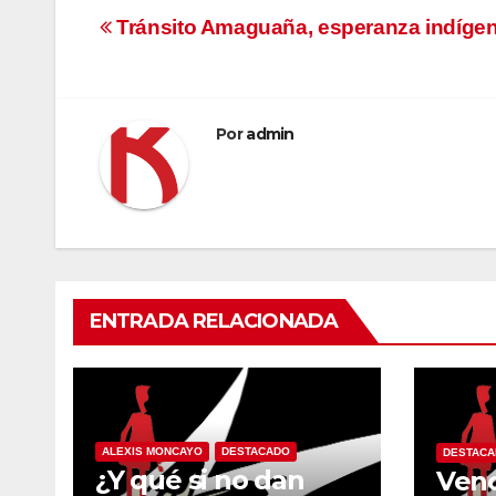
Navegación
Tránsito Amaguaña, esperanza indíge
de
entradas
Por
admin
ENTRADA RELACIONADA
ALEXIS MONCAYO
DESTACADO
DESTAC
¿Y qué si no dan
Venc