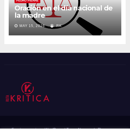
PEDRO PIERRE
Oración en el día nacional de
la madre
MAY 15, 2026
RK
Funciona gracias a WordPress
|
Tema: Newsup de
Themeansar