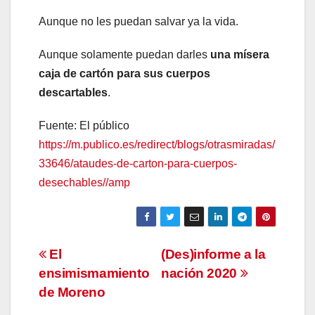
Aunque no les puedan salvar ya la vida.
Aunque solamente puedan darles
una mísera
caja de cartón para sus cuerpos
descartables
.
Fuente: El público
https://m.publico.es/redirect/blogs/otrasmiradas/
33646/ataudes-de-carton-para-cuerpos-
desechables//amp
Navegación
El
(Des)informe a la
ensimismamiento
nación 2020
de
de Moreno
entradas