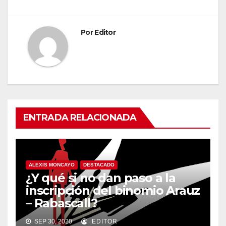
Por
Editor
ENTRADA RELACIONADA
ALEXIS MONCAYO
DESTACADO
¿Y qué si no dan paso a la
inscripción del binomio Arauz
– Rabascall?
SEP 30, 2020
EDITOR