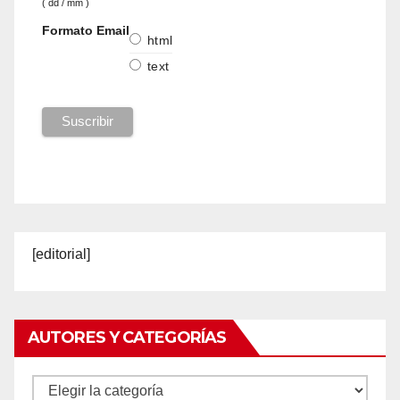
( dd / mm )
Formato Email
html
text
[editorial]
AUTORES Y CATEGORÍAS
Autores