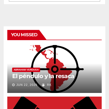
y
categorías
YOU MISSED
ABRAHAM VERDUGA
El péndulo y la resaca
JUN 22, 2026
RK