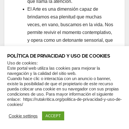
que llama la atención.
El Arte es una dimensión capaz de
brindarnos esa plenitud que muchas
veces, en vano, buscamos en la vida. Nos
permite revivir el momento contemplativo,
y opera como un detonante sensorial, que
nos ofrece momentos y experiencias de
goce y de vida, aún en medio de un
POLÍTICA DE PRIVACIDAD Y USO DE COOKIES
Uso de cookies:
escenario cotidiano, que puede ser hostil.
Este portal web utiliza las cookies para mejorar la
navegación y la calidad del sitio web.
Gracias al juego, la fiesta, o el arte podemos
Cuando hace clic o interactúa con un anuncio o banner,
salir de nosotros mismos, conocer lo que ven o
existe la posibilidad de que el propietario de este recurso
pueda colocar una cookie en su navegador con sus propias
lo que viven otras personas, cuya existencia y
condiciones de uso. Para mayor información el siguiente
experiencia no es la misma que la nuestra.
enlace: https://rutakritica.org/politica-de-privacidad-y-uso-de-
cookies/
Expresiones artísticas que nos serían
desconocidas, y que nos transportan a mundos
Cookie settings
ACCEPT
de percepciones diferentes. En lugar de ver un