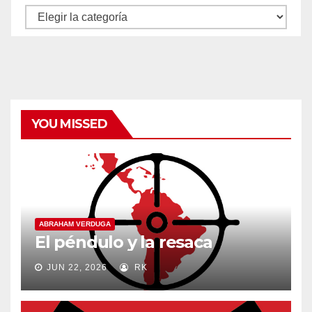
Autores
y
categorías
YOU MISSED
ABRAHAM VERDUGA
El péndulo y la resaca
JUN 22, 2026
RK