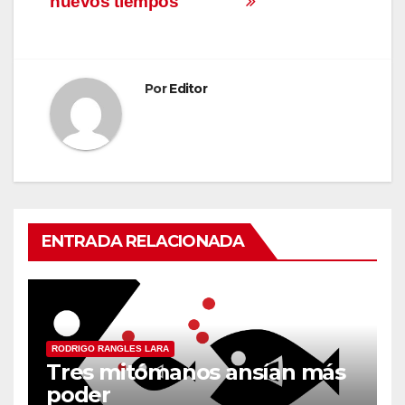
nuevos tiempos
Por
Editor
ENTRADA RELACIONADA
RODRIGO RANGLES LARA
Tres mitómanos ansían más
poder