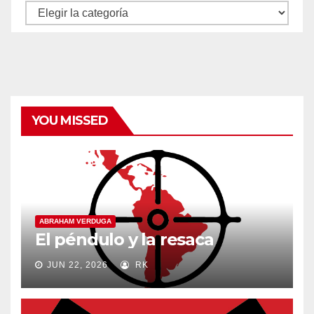
Autores
y
categorías
YOU MISSED
ABRAHAM VERDUGA
El péndulo y la resaca
JUN 22, 2026
RK