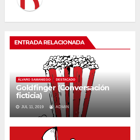
ENTRADA RELACIONADA
ÁLVARO SAMANIEGO
DESTACADO
Goldfinger (Conversación
ficticia)
JUL 11, 2019
ADMIN