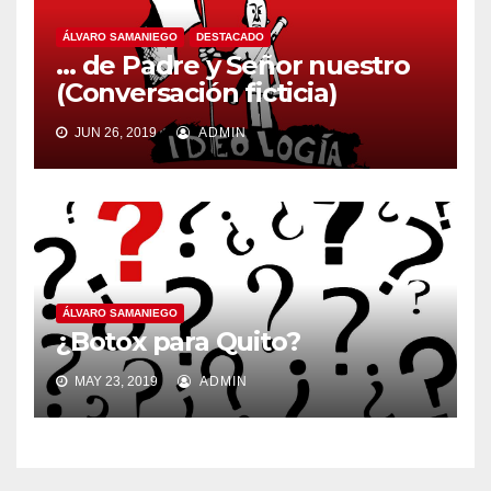
ÁLVARO SAMANIEGO
DESTACADO
… de Padre y Señor nuestro
(Conversación ficticia)
JUN 26, 2019
ADMIN
ÁLVARO SAMANIEGO
¿Botox para Quito?
MAY 23, 2019
ADMIN