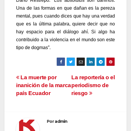
Darío Restrepo: “Los absolutos son dañinos.
Una de las formas en que dañan es la pereza
mental, pues cuando dices que hay una verdad
que es la última palabra, quiere decir que no
hay espacio para el diálogo ahí. Si algo ha
contribuido a la violencia en el mundo son este
tipo de dogmas”.
Navegación
La muerte por
La reportería o el
inanición de la marca
periodismo de
de
país Ecuador
riesgo
entradas
Por
admin