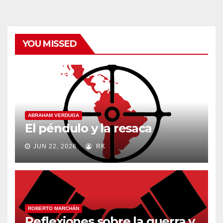
YOU MISSED
ABRAHAM VERDUGA
El péndulo y la resaca
JUN 22, 2026
RK
ROBERTO MARCHÁN
Reflexiones sobre la guerra y