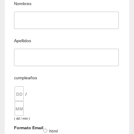
Nombres
Apellidos
cumpleaños
/
( dd / mm )
Formato Email
html