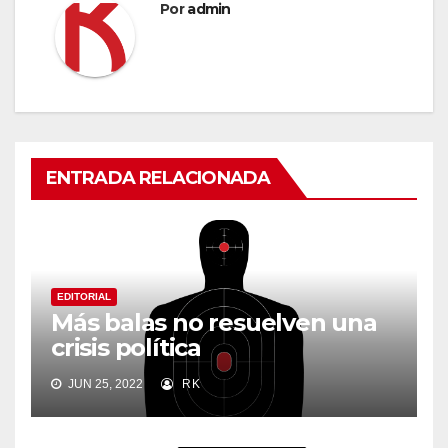
Por
admin
ENTRADA RELACIONADA
EDITORIAL
Más balas no resuelven una
crisis política
JUN 25, 2022
RK