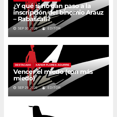
¿Y qué si no dan paso a la
inscripción del binomio Arauz
– Rabascall?
SEP 30, 2020
EDITOR
DESTACADO
XAVIER FLORES AGUIRRE
Vencer el miedo (con más
miedo)
SEP 29, 2020
EDITOR