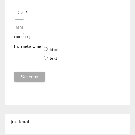
/
( dd / mm )
Formato Email
html
text
[editorial]