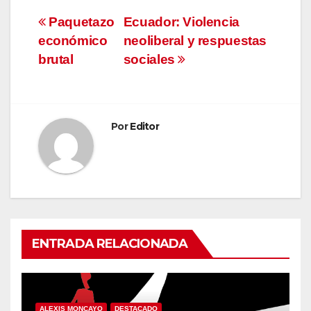
Navegación
Paquetazo
Ecuador: Violencia
económico
neoliberal y respuestas
de
brutal
sociales
entradas
Por
Editor
ENTRADA RELACIONADA
ALEXIS MONCAYO
DESTACADO