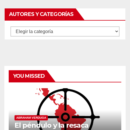
AUTORES Y CATEGORÍAS
Autores
y
categorías
YOU MISSED
ABRAHAM VERDUGA
El péndulo y la resaca