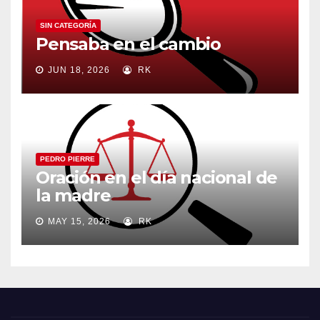
SIN CATEGORÍA
Pensaba en el cambio
JUN 18, 2026
RK
PEDRO PIERRE
Oración en el día nacional de
la madre
MAY 15, 2026
RK