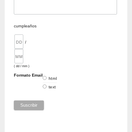
cumpleaños
/
( dd / mm )
Formato Email
html
text