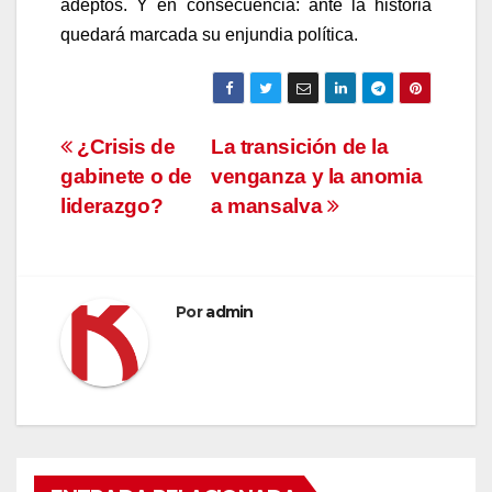
adeptos. Y en consecuencia: ante la historia
quedará marcada su enjundia política.
Navegación
¿Crisis de
La transición de la
gabinete o de
venganza y la anomia
de
liderazgo?
a mansalva
entradas
Por
admin