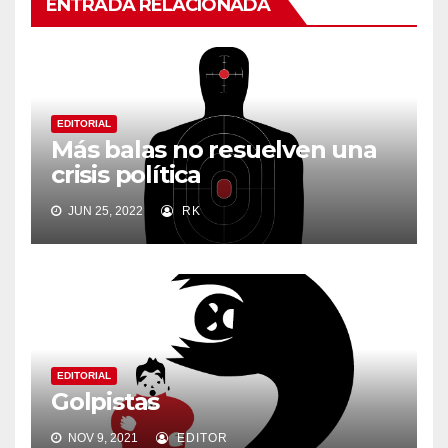
ENTRADA RELACIONADA
EDITORIAL
Más balas no resuelven una
crisis política
JUN 25, 2022
RK
EDITORIAL
Golpistas
NOV 9, 2021
EDITOR