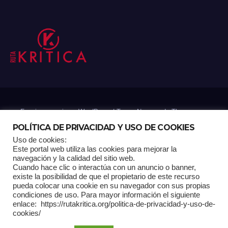
Funciona gracias a WordPress
|
Tema: Newsup de
Themeansar
POLÍTICA DE PRIVACIDAD Y USO DE COOKIES
Uso de cookies:
Mantenido por: Proyelink
Este portal web utiliza las cookies para mejorar la
navegación y la calidad del sitio web.
Cuando hace clic o interactúa con un anuncio o banner,
Home
Análisis
Carrito RK
Contactos
Documental
Gracias !
existe la posibilidad de que el propietario de este recurso
pueda colocar una cookie en su navegador con sus propias
condiciones de uso. Para mayor información el siguiente
Multimedia
Página de ejemplo
Pagina Principal
Pago
enlace: https://rutakritica.org/politica-de-privacidad-y-uso-de-
cookies/
POLÍTICA DE PRIVACIDAD Y USO DE COOKIES