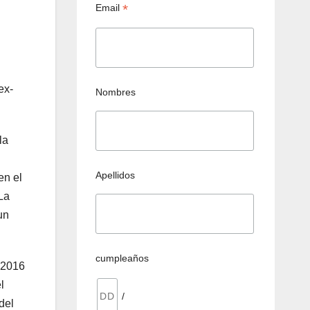
*
Email
ex-
Nombres
la
Apellidos
en el
La
un
cumpleaños
 2016
l
/
del