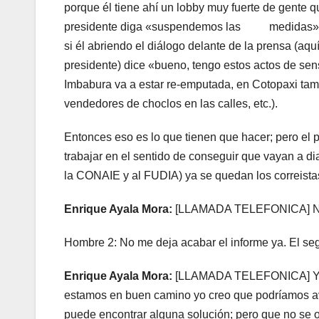
porque él tiene ahí un lobby muy fuerte de gente 
presidente diga «suspendemos las medidas» o «
si él abriendo el diálogo delante de la prensa (aqu
presidente) dice «bueno, tengo estos actos de sensi
Imbabura va a estar re-emputada, en Cotopaxi tamb
vendedores de choclos en las calles, etc.).
Entonces eso es lo que tienen que hacer; pero el p
trabajar en el sentido de conseguir que vayan a dial
la CONAIE y al FUDIA) ya se quedan los correis
Enrique Ayala Mora:
[LLAMADA TELEFONICA] No sé 
Hombre 2: No me deja acabar el informe ya. El 
Enrique Ayala Mora:
[LLAMADA TELEFONICA] Yo c
estamos en buen camino yo creo que podríamos a
puede encontrar alguna solución; pero que no se o