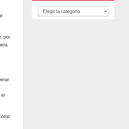
Autores
ué
y
categorías
, por
mera
perar
os
 el
¿Cómo