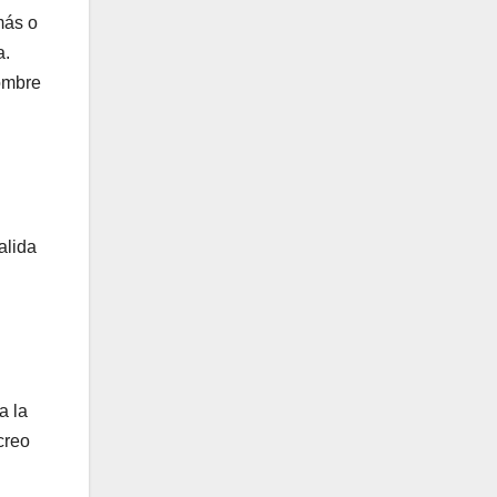
más o
a.
Hombre
alida
a la
creo