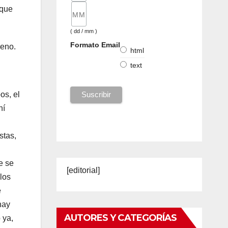
rque
( dd / mm )
Formato Email
reno.
html
text
s, el
hí
stas,
e se
[editorial]
los
e
hay
AUTORES Y CATEGORÍAS
 ya,