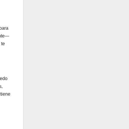
para
ente—
 te
iedo
s,
tiene