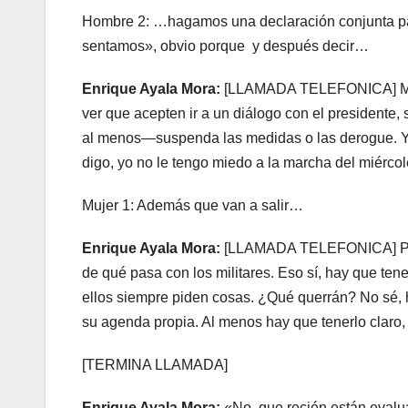
Hombre 2: …hagamos una declaración conjunta para
sentamos», obvio porque y después decir…
Enrique Ayala Mora:
[LLAMADA TELEFONICA] Maña
ver que acepten ir a un diálogo con el presidente
al menos—suspenda las medidas o las derogue. Ya,
digo, yo no le tengo miedo a la marcha del miércol
Mujer 1: Además que van a salir…
Enrique Ayala Mora:
[LLAMADA TELEFONICA] Perso
de qué pasa con los militares. Eso sí, hay que ten
ellos siempre piden cosas. ¿Qué querrán? No sé, h
su agenda propia. Al menos hay que tenerlo claro
[TERMINA LLAMADA]
Enrique Ayala Mora:
«No, que recién están evalua