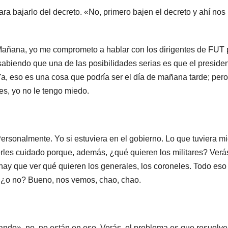
 bajarlo del decreto. «No, primero bajen el decreto y ahí nos
na, yo me comprometo a hablar con los dirigentes de FUT 
, sabiendo que una de las posibilidades serias es que el presid
 eso es una cosa que podría ser el día de mañana tarde; pero
es, yo no le tengo miedo.
nalmente. Yo si estuviera en el gobierno. Lo que tuviera m
erles cuidado porque, además, ¿qué quieren los militares? Verá
ay que ver qué quieren los generales, los coroneles. Todo eso 
, ¿o no? Bueno, nos vemos, chao, chao.
ndo», no, no están en eso. Verás, el problema es que resuelve