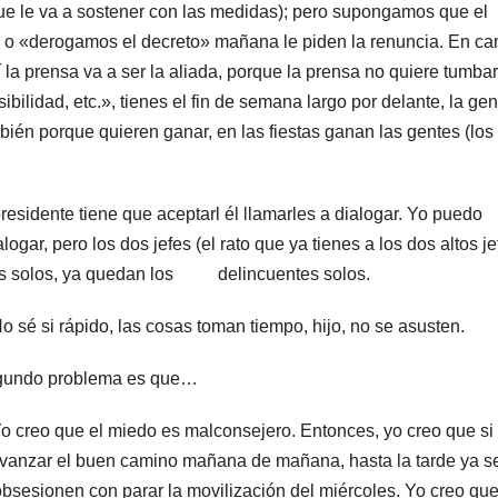
que le va a sostener con las medidas); pero supongamos que el
derogamos el decreto» mañana le piden la renuncia. En ca
í la prensa va a ser la aliada, porque la prensa no quiere tumbar
bilidad, etc.», tienes el fin de semana largo por delante, la ge
ién porque quieren ganar, en las fiestas ganan las gentes (los
residente tiene que aceptarl él llamarles a dialogar. Yo puedo
ogar, pero los dos jefes (el rato que ya tienes a los dos altos je
tas solos, ya quedan los delincuentes solos.
si rápido, las cosas toman tiempo, hijo, no se asusten.
segundo problema es que…
reo que el miedo es malconsejero. Entonces, yo creo que si
vanzar el buen camino mañana de mañana, hasta la tarde ya s
bsesionen con parar la movilización del miércoles. Yo creo qu