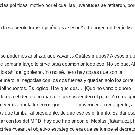
s políticas, motivo por el cual las juventudes se retiraron, po
 la siguiente transcripción, es asesor Ad-honoren de Lenín Mo
podemos analizar, que vayan. ¿Cuáles grupos? A esos grupo
 semana largo te sirve para desmontar todo eso. No sé pue. A
nios ahí del gobierno. Yo no sé, pero hay cosas que son tal
rimero, si negocias con los dos fuertes y quedan solo los correi
 delincuentes. Es lógico. Hay que des…. [Que no vana a quere
e deroga el decreto mañana, ellos suspenden el paro. Yo creo qu
ro veras ahorita tenemos que convencer a cierta gente, a 
y que tumbar al presidente, de que ese es el triunfo. Saldar es
r con los del MPD, hay que hablar con el Mesías [Tatamuez], 
rles «vean, el objetivo estratégico era que se tumbe el decreto