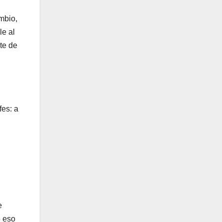
mbio,
le al
nte de
fes: a
e
e eso