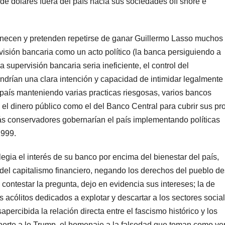
de dólares fuera del país hacia sus sociedades off shore e
manecen y pretenden repetirse de ganar Guillermo Lasso muchos
rvisión bancaria como un acto político (la banca persiguiendo a
supervisión bancaria seria ineficiente, el control del
ndrían una clara intención y capacidad de intimidar legalmente 
aís manteniendo varias practicas riesgosas, varios bancos
 el dinero público como el del Banco Central para cubrir sus pr
ás conservadores gobernarían el país implementando políticas
1999.
legia el interés de su banco por encima del bienestar del país,
del capitalismo financiero, negando los derechos del pueblo d
contestar la pregunta, dejo en evidencia sus intereses; la de
acólitos dedicados a explotar y descartar a los sectores socia
ercibida la relación directa entre el fascismo histórico y los
norte a lo Trump, el homenaje a la falsedad que toman como ve