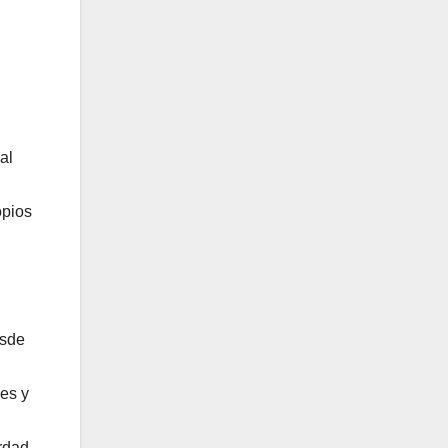
al
opios
esde
les y
rdad.