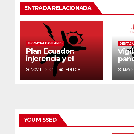
ENTRADA RELACIONADA
JHOMAYRA GAVILANES
DESTAC
Plan Ecuador:
Vigi
injerencia y el
pan
«narcoparamilitaris
NOV 15, 2021
EDITOR
MAY 27
mo»
YOU MISSED