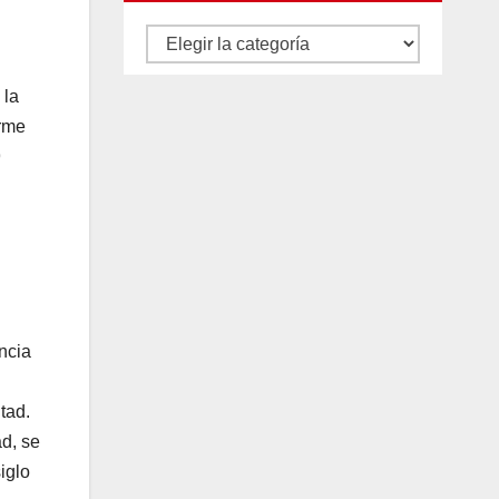
Autores
y
 la
categorías
orme
9
ncia
tad.
d, se
iglo