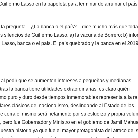
Guillermo Lasso en la papeleta para terminar de arruinar el país
 la pregunta – ¿La banca o el país? – dice mucho más que toda
 silencios de Guillermo Lasso, a) la vacuna de Borrero; b) inf
á Lasso, banca o el país. El país quebrado y la banca en el 201
ca al pedir que se aumenten intereses a pequeñas y medianas
as la banca tiene utilidades extraordinarias, es claro quién
ismo puro y duro desde tiempos inmemorables representa a la ra
ándares clásicos del nacionalismo, deslindando al Estado de las
ue corra el mismo será netamente por su esfuerzo y propia volun
, pero fue Gobernador y Ministro en el gobierno de Jamil Mahua
estra historia ya que fue el mayor protagonista del atraco del s