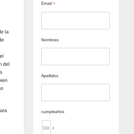
*
Email
de la
Nombres
de
el
n del
is
Apellidos
bien
an
para
cumpleaños
/