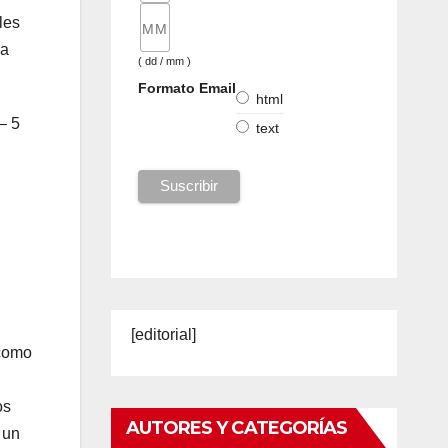
les
da
( dd / mm )
Formato Email
html
– 5
text
[editorial]
 como
os
AUTORES Y CATEGORÍAS
 un