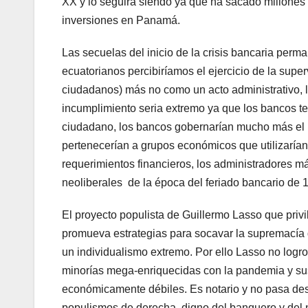
XX y lo seguirá siendo ya que ha sacado millones 
inversiones en Panamá.
Las secuelas del inicio de la crisis bancaria per
ecuatorianos percibiríamos el ejercicio de la supe
ciudadanos) más no como un acto administrativo, la 
incumplimiento seria extremo ya que los bancos te
ciudadano, los bancos gobernarían mucho más el p
pertenecerían a grupos económicos que utilizarían
requerimientos financieros, los administradores m
neoliberales de la época del feriado bancario de 
El proyecto populista de Guillermo Lasso que privi
promueva estrategias para socavar la supremacía 
un individualismo extremo. Por ello Lasso no logro 
minorías mega-enriquecidas con la pandemia y sus 
económicamente débiles. Es notario y no pasa desap
populismos de derecha, digno del banquero y del 