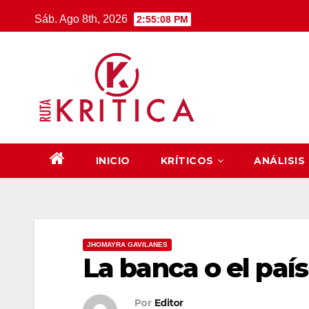
Saltar
Sáb. Ago 8th, 2026
2:55:09 PM
al
contenido
INICIO
KRÍTICOS
ANÁLISIS
JHOMAYRA GAVILANES
La banca o el país
Por
Editor