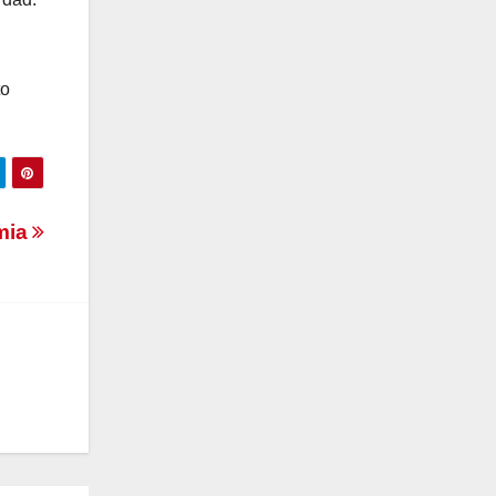
to
emia