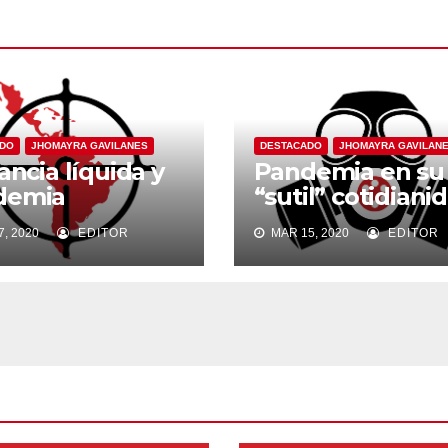
ADO
JHOMAYRA GAVILANES
DESTACADO
JHOMAYRA GAVILAN
lancia líquida y
Pandemia en su
demia
“sutil” cotidiani
, 2020
EDITOR
MAR 15, 2020
EDITOR