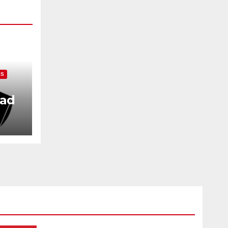
ES
dad