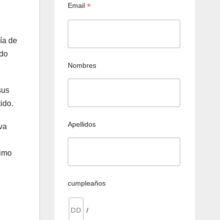
*
Email
ía de
ido
Nombres
sus
ido.
Apellidos
va
nimo
cumpleaños
/