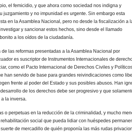
io, el femicidio, y que ahora como sociedad nos indigna y
 Su juzgamiento y no impunidad es urgente. Sin embargo esta
esta en la Asamblea Nacional, pero no desde la fiscalización a l
nvestigar y sancionar estos hechos, sino desde el llamado
bonito a los oídos de la ciudadanía.
 de las reformas presentadas a la Asamblea Nacional por
uador es suscriptor de Instrumentos Internacionales de derech
ar, como el Pacto Internacional de Derechos Civiles y Políticos
han servido de base para grandes reivindicaciones como libe
tegen frente al poder del Estado y sus posibles abusos. Han ig
 desarrollo de los derechos debe ser progresivo y que solamen
a la inversa.
as o perpetuas en la reducción de la criminalidad, y mucho me
 rehabilitación social que pueda lidiar con huéspedes permanen
a suerte de mercadillo de quién proponía las más rudas privacio