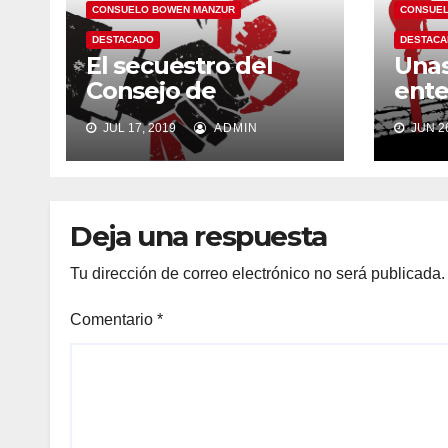
CONSUELO BOWEN MANZUR
CONSUEL
DESTACADO
DESTAC
El secuestro del
Unas
Consejo de
ente
Participación
peni
JUL 17, 2019
ADMIN
JUN 26
Ciudadana y
ecua
Control Social
Deja una respuesta
Tu dirección de correo electrónico no será publicada.
Comentario
*