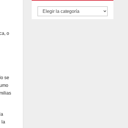
Autores
y
categorías
ca, o
do se
nsumo
milias
la
 la