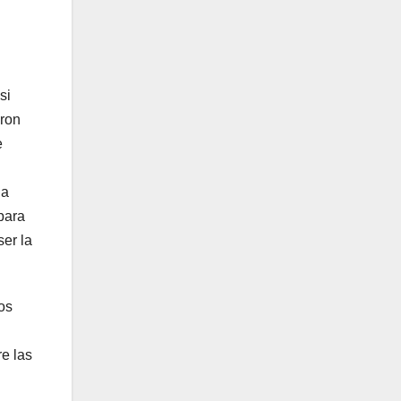
si
aron
e
la
para
ser la
os
re las