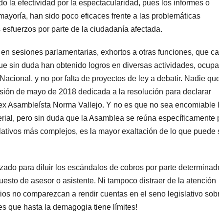
 la efectividad por la espectacularidad, pues los informes o
ayoría, han sido poco eficaces frente a las problemáticas
esfuerzos por parte de la ciudadanía afectada.
n sesiones parlamentarias, exhortos a otras funciones, que ca
ue sin duda han obtenido logros en diversas actividades, ocup
cional, y no por falta de proyectos de ley a debatir. Nadie qu
sesión de mayo de 2018 dedicada a la resolución para declarar
 ex Asambleísta Norma Vallejo. Y no es que no sea encomiable 
erial, pero sin duda que la Asamblea se reúna específicamente 
lativos más complejos, es la mayor exaltación de lo que puede 
zado para diluir los escándalos de cobros por parte determinad
esto de asesor o asistente. Ni tampoco distraer de la atención
ios no comparezcan a rendir cuentas en el seno legislativo sob
 es que hasta la demagogia tiene límites!