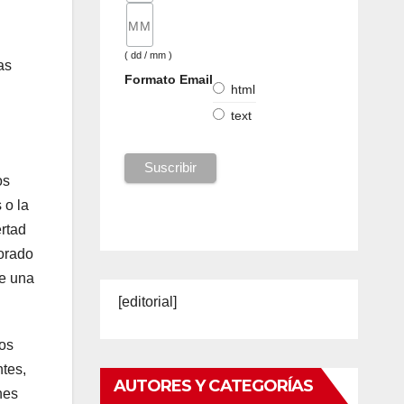
( dd / mm )
as
Formato Email
html
text
os
 o la
rtad
norado
te una
[editorial]
nos
tes,
AUTORES Y CATEGORÍAS
nes