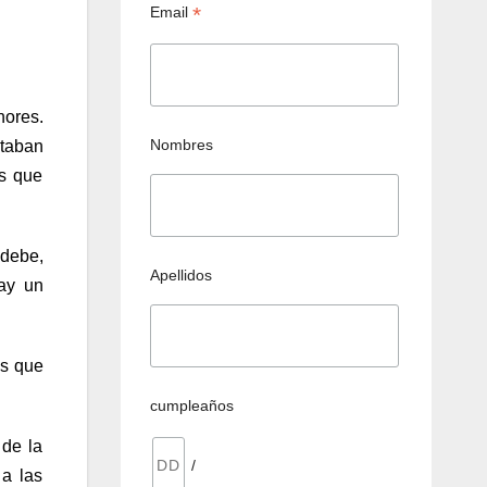
*
Email
ores.
Nombres
staban
as que
 debe,
Apellidos
hay un
os que
cumpleaños
 de la
/
 a las