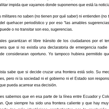
militar impida que vayamos donde suponemos que está la notici
 militares no saben (no tienen por qué saber) ni entienden (no 
 del quehacer periodístico y por eso “las amables sugerencia
 puede o no transitar son eso, sugerencias.
s garantizan el libre tránsito de los ciudadanos por el terr
anera que si no existía una declaratoria de emergencia nadie
nde consideraran oportuno. Yo tampoco hubiera permitido q
ista sabe que si decide cruzar una frontera está solo. Su me
es, pero ni la sociedad ni el gobierno ni el Estado son respon
 que pueda acarrear esa decisión.
res sabemos que en esa parte de la línea entre Ecuador y Co
. Que siempre ha sido una frontera caliente y que hay muy