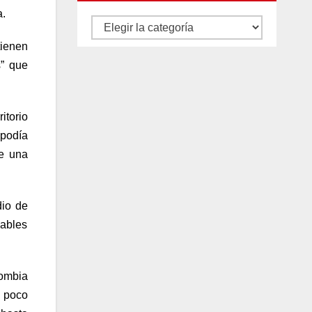
a.
Autores
y
tienen
s” que
categorías
itorio
 podía
ue una
dio de
sables
lombia
 poco