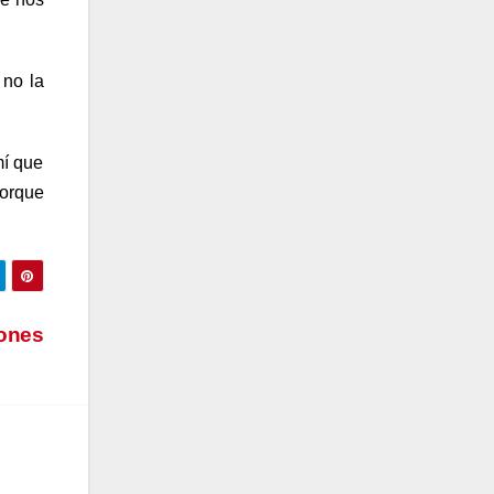
 no la
mí que
porque
iones