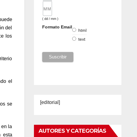
 puede
( dd / mm )
Formato Email
ón del
html
ce los
text
iterio
ndo el
[editorial]
gos se
 en la
AUTORES Y CATEGORÍAS
n esta