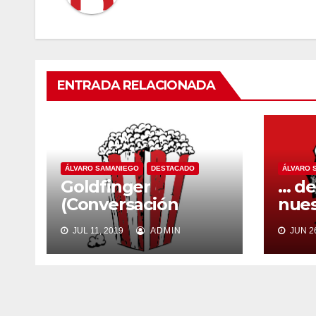
ENTRADA RELACIONADA
ÁLVARO SAMANIEGO
DESTACADO
ÁLVARO 
Goldfinger
… de
(Conversación
nues
ficticia)
(Con
JUL 11, 2019
ADMIN
JUN 26
ficti