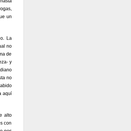
hasta
ogas,
que un
go. La
ual no
ama de
eza- y
diano
sta no
habido
a aquí
e alto
os con
se nos