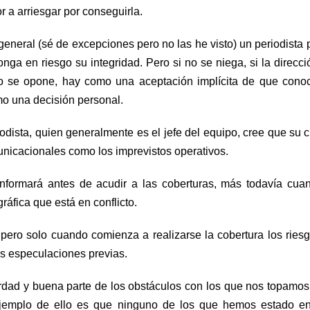
 a arriesgar por conseguirla.
eneral (sé de excepciones pero no las he visto) un periodista
nga en riesgo su integridad. Pero si no se niega, si la direcci
no se opone, hay como una aceptación implícita de que cono
mo una decisión personal.
dista, quien generalmente es el jefe del equipo, cree que su cr
municacionales como los imprevistos operativos.
informará antes de acudir a las coberturas, más todavía cua
áfica que está en conflicto.
ero solo cuando comienza a realizarse la cobertura los ries
s especulaciones previas.
rdad y buena parte de los obstáculos con los que nos topamos
 ejemplo de ello es que ninguno de los que hemos estado e