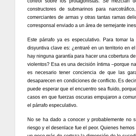
control sobre los protagonistas. Se mezclan 
constructores de submarinos para narcotráfic
comerciantes de armas y otras tantas ramas del
corresponsal enviado a un área de semejante inest
Este párrafo ya es especulativo. Para tomar la 
disyuntiva clave es: ¿entraré en un territorio en 
hay ninguna garantía para hacer una cobertura de 
violentos? Esa es una decisión íntima –porque nad
es necesario tener conciencia de que las gar
desaparecen en condiciones de conflicto. Es decir, 
puede esperar que el encuentro sea fluido, porqu
casos en que fuerzas oscuras empujaron a comun
el párrafo especulativo.
No se ha dado a conocer y probablemente no se 
riesgo y el desenlace fue el peor. Quienes hemos 
un poco más de certeza la dimensión de lo suced