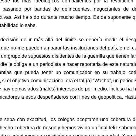
desde los más ideológicos combatientes por la revolución 
o, pasando por bandas de delincuentes, negociantes de dr
ictivas. Así ha sido durante mucho tiempo. Es de suponerse 
abilidad lo sabe.
decisión de ir más allá del límite se debería medir el ries
el que no me pueden amparar las instituciones del país, en el c
un grupo de supuestos disidentes de la guerrilla que tienen f
ie le obliga a un periodista a hacer reportería de esta natural
antías que pueda tener un comunicador en su trabajo coti
si el objetivo comunicacional era el tal (a) “Wacho”, un periodi
e hay demasiados (malos) intereses de por medio. Incluso ha 
icadores a esos despeñaderos con fines de geopolítica. Hast
sepa con exactitud, los colegas aceptaron una cobertura d
hecho cobertura de riesgo y hemos vivido un final feliz sabem
ido y adoptamos una posición de congoja y solidaridad. Y no 