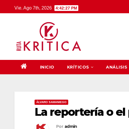
Saltar
Vie. Ago 7th, 2026
4:42:27 PM
al
contenido
INICIO
KRÍTICOS
ANÁLISIS
ÁLVARO SAMANIEGO
La reportería o e
Por
admin