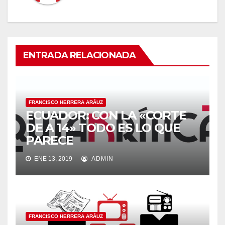
ENTRADA RELACIONADA
FRANCISCO HERRERA ARÁUZ
ECUADOR: CON LA «CORTE
DE A 14» TODO ES LO QUE
PARECE
ENE 13, 2019
ADMIN
FRANCISCO HERRERA ARÁUZ