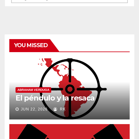
y
categorías
YOU MISSED
ABRAHAM VERDUGA
El péndulo y la resaca
JUN 22, 2026
RK