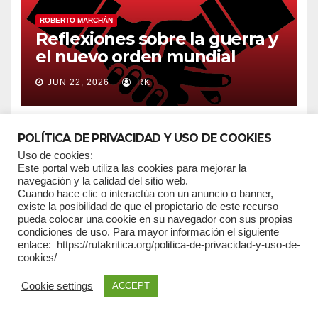
ROBERTO MARCHÁN
Reflexiones sobre la guerra y
el nuevo orden mundial
JUN 22, 2026
RK
POLÍTICA DE PRIVACIDAD Y USO DE COOKIES
Uso de cookies:
Este portal web utiliza las cookies para mejorar la
navegación y la calidad del sitio web.
SIN CATEGORÍA
Cuando hace clic o interactúa con un anuncio o banner,
Pensaba en el cambio
existe la posibilidad de que el propietario de este recurso
pueda colocar una cookie en su navegador con sus propias
condiciones de uso. Para mayor información el siguiente
JUN 18, 2026
RK
enlace: https://rutakritica.org/politica-de-privacidad-y-uso-de-
cookies/
Cookie settings
ACCEPT