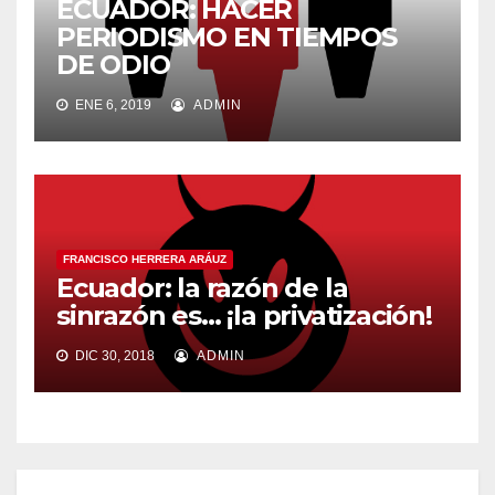
ECUADOR: HACER
PERIODISMO EN TIEMPOS
DE ODIO
ENE 6, 2019
ADMIN
FRANCISCO HERRERA ARÁUZ
Ecuador: la razón de la
sinrazón es… ¡la privatización!
DIC 30, 2018
ADMIN