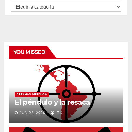
Autores
y
categorías
YOU MISSED
ABRAHAM VERDUGA
El péndulo y la resaca
JUN 22, 2026
RK