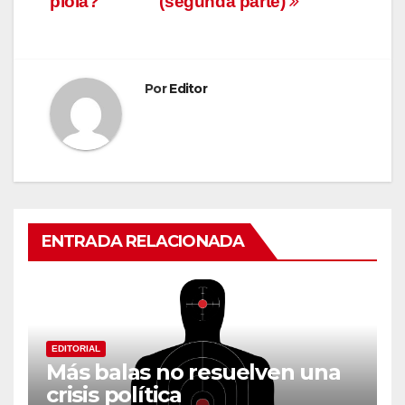
piola?
(segunda parte)
entradas
Por
Editor
ENTRADA RELACIONADA
EDITORIAL
Más balas no resuelven una
crisis política