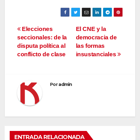
Navegación
Elecciones
El CNE y la
seccionales: de la
democracia de
de
disputa política al
las formas
entradas
conflicto de clase
insustanciales
Por
admin
ENTRADA RELACIONADA