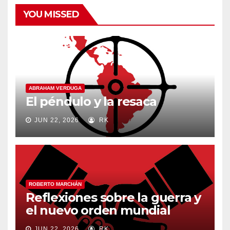
YOU MISSED
ABRAHAM VERDUGA
El péndulo y la resaca
JUN 22, 2026
RK
ROBERTO MARCHÁN
Reflexiones sobre la guerra y
el nuevo orden mundial
JUN 22, 2026
RK