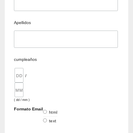
Apellidos
cumpleaños
/
( dd / mm )
Formato Email
html
text