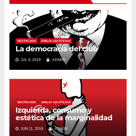
DESTACADO
EMILIO UZCÁTEGUI
La democracia del club
JUL 9, 2019
ADMIN
DESTACADO
EMILIO UZCÁTEGUI
Izquierda, consumo y
estética de la marginalidad
JUN 11, 2019
ADMIN