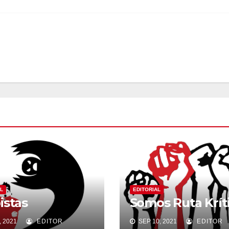
L
EDITORIAL
istas
Somos Ruta Krít
 2021
EDITOR
SEP 10, 2021
EDITOR