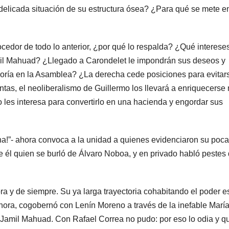
delicada situación de su estructura ósea? ¿Para qué se mete e
edor de todo lo anterior, ¿por qué lo respalda? ¿Qué interese
amil Mahuad? ¿Llegado a Carondelet le impondrán sus deseos y
yoría en la Asamblea? ¿La derecha cede posiciones para evitars
entas, el neoliberalismo de Guillermo los llevará a enriquecerse
 les interesa para convertirlo en una hacienda y engordar sus
cha!”- ahora convoca a la unidad a quienes evidenciaron su poca
fue él quien se burló de Álvaro Noboa, y en privado habló pestes
ora y de siempre. Su ya larga trayectoria cohabitando el poder e
ora, cogobernó con Lenín Moreno a través de la inefable Marí
Jamil Mahuad. Con Rafael Correa no pudo: por eso lo odia y q