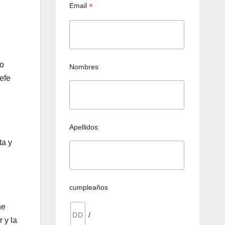
*
Email
lo
Nombres
jefe
Apellidos
ta y
cumpleaños
ne
/
 y la