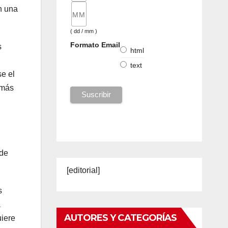
n una
( dd / mm )
Formato Email
s
html
text
e el
 más
 de
[editorial]
s
a
AUTORES Y CATEGORÍAS
uiere