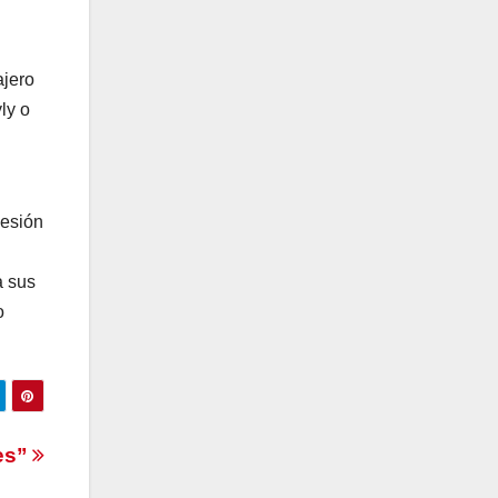
ajero
ly o
sesión
a sus
o
es”