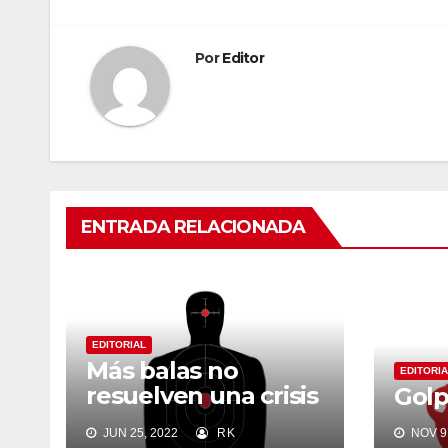
de
entradas
Por
Editor
ENTRADA RELACIONADA
EDITORIAL
Más balas no
EDITORIA
resuelven una crisis
Golp
política
JUN 25, 2022
RK
NOV 9,