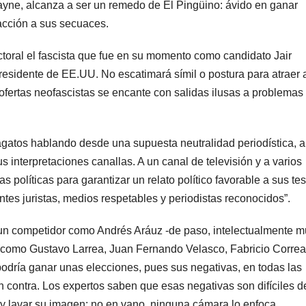
yne, alcanza a ser un remedo de El Pingüino: ávido en ganar
acción a sus secuaces.
toral el fascista que fue en su momento como candidato Jair
esidente de EE.UU. No escatimará símil o postura para atraer 
 ofertas neofascistas se encante con salidas ilusas a problemas
agatos hablando desde una supuesta neutralidad periodística, 
us interpretaciones canallas. A un canal de televisión y a varios
políticas para garantizar un relato político favorable a sus tes
entes juristas, medios respetables y periodistas reconocidos”.
n un competidor como Andrés Aráuz -de paso, intelectualmente 
 (como Gustavo Larrea, Juan Fernando Velasco, Fabricio Correa
podría ganar unas elecciones, pues sus negativas, en todas las
 contra. Los expertos saben que esas negativas son difíciles d
 y lavar su imagen: no en vano, ninguna cámara lo enfoca