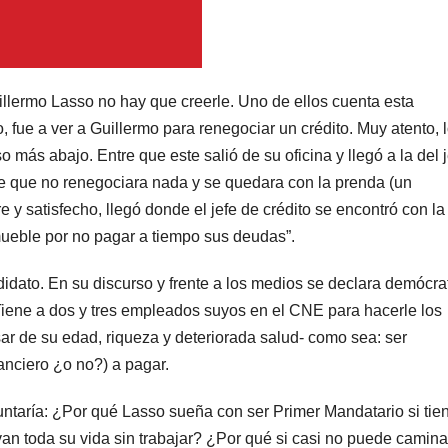
llermo Lasso no hay que creerle. Uno de ellos cuenta esta
 fue a ver a Guillermo para renegociar un crédito. Muy atento, 
o más abajo. Entre que este salió de su oficina y llegó a la del 
le que no renegociara nada y se quedara con la prenda (un
y satisfecho, llegó donde el jefe de crédito se encontró con la
mueble por no pagar a tiempo sus deudas”.
idato. En su discurso y frente a los medios se declara demócra
. Tiene a dos y tres empleados suyos en el CNE para hacerle los
r de su edad, riqueza y deteriorada salud- como sea: ser
nanciero ¿o no?) a pagar.
ntaría: ¿Por qué Lasso sueña con ser Primer Mandatario si tie
van toda su vida sin trabajar? ¿Por qué si casi no puede caminar