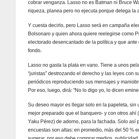
cobrar venganza. Lasso no es Batman ni Bruce Wa
riqueza, planea pero no ejecuta porque delega la 
Y cuesta decirlo, pero Lasso será en campaña elec
Bolsonaro y quien ahora quiere reelegirse como Pr
electorado desencantado de la política y que ante
fondo.
Lasso no gasta la plata en vano. Tiene a unos pel
“juristas” destrozando el derecho y las leyes con s
periódicos reproduciendo sus mensajes y maniobras 
Por eso, luego, dirá: “No lo digo yo, lo dicen emin
Su deseo mayor es llegar solo en la papeleta, si
mejor preparado que el banquero- y con otros ahí
Yaku Pérez) de adorno, para la fachada. Solo así 
encuestas son altas: en promedio, más del 50 % en
superar, por eso debe comprar medios, publicidad