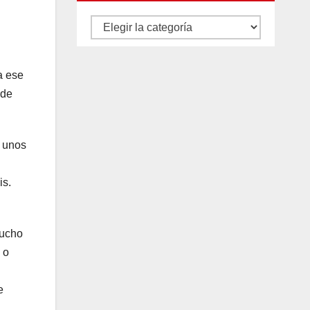
Autores
y
categorías
a ese
 de
a unos
is.
mucho
 o
e