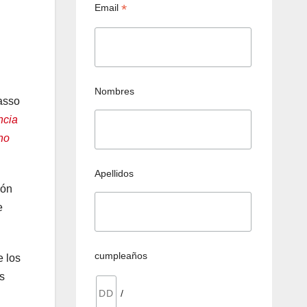
*
Email
Nombres
asso
ncia
no
Apellidos
ión
e
cumpleaños
e los
s
/