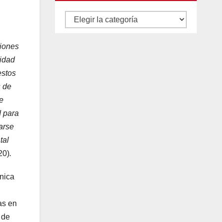
Autores
y
ciones
categorías
ridad
estos
s de
e
d para
arse
tal
20)
.
cnica
as en
 de