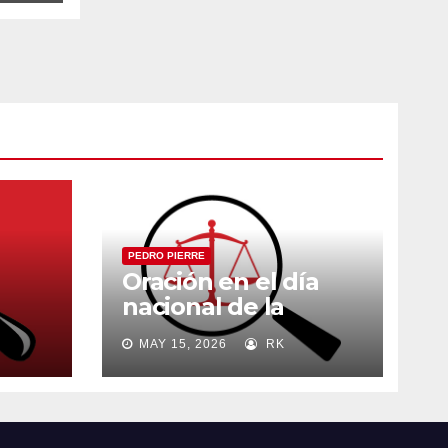
PEDRO PIERRE
Oración en el día
nacional de la
madre
MAY 15, 2026
RK