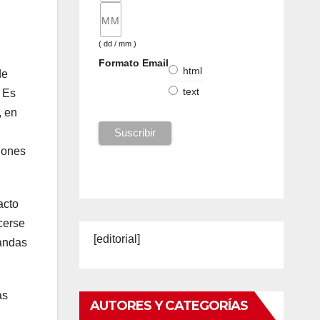
( dd / mm )
Formato Email
html
de
text
. Es
, en
ciones
acto
cerse
[editorial]
bandas
as
AUTORES Y CATEGORÍAS