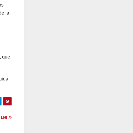
os
de la
, que
uida
aque