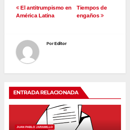
Navegación
El antitrumpismo en
Tiempos de
América Latina
engaños
de
entradas
Por
Editor
ENTRADA RELACIONADA
JUAN PABLO JARAMILLO