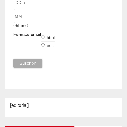
/
( dd / mm )
Formato Email
html
text
[editorial]