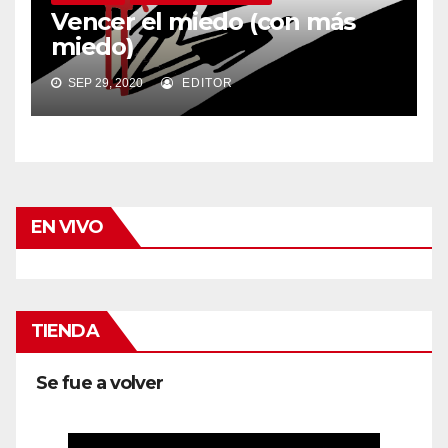
Vencer el miedo (con más
miedo)
SEP 29, 2020
EDITOR
EN VIVO
TIENDA
Se fue a volver