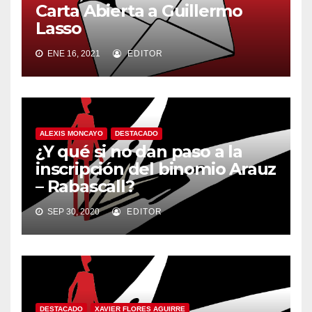
Carta Abierta a Guillermo
Lasso
ENE 16, 2021
EDITOR
ALEXIS MONCAYO
DESTACADO
¿Y qué si no dan paso a la
inscripción del binomio Arauz
– Rabascall?
SEP 30, 2020
EDITOR
DESTACADO
XAVIER FLORES AGUIRRE