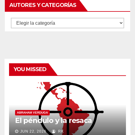
AUTORES Y CATEGORÍAS
Autores
y
categorías
YOU MISSED
ABRAHAM VERDUGA
El péndulo y la resaca
JUN 22, 2026
RK