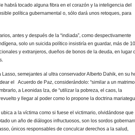
e habrá tocado alguna fibra en el corazón y la inteligencia del
ible política gubernamental o, sólo dará unos retoques, para
narios, antes y después de la “indiada”, como despectivamente
indígena, solo un suicida político insistiría en guardar, más de 10
acionales y extranjeros, dueños de bonos de la deuda, en lugar 
s.
 Lasso, semejantes al ultra conservador Alberto Dahik, en su 
edear el Acuerdo de Paz, considerándolo: “similar a un matrimo
rarlo, a Leonidas Iza, de “utilizar la pobreza, el caos, la
 revuelto y llegar al poder como lo propone la doctrina mariategui
ubica a la víctima como si fuese el victimario, olvidándose que 
gotado un año de diálogos infructuosos, son los sordos gobernan
asso, únicos responsables de conculcar derechos a la salud,