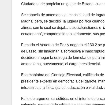
Ciudadana de propiciar un golpe de Estado, cuand
Se conocía de antemano la imposibilidad de lograr 
Magna; pero, se decidió la jugada política cuand
afines, con lo cual se dejaba a socialcristianos e 
ecuatoriano”, comprometiendo seriamente sus posi
Firmado el Acuerdo de Paz y negado el 130.2 se 
de Lasso, sin imaginar la sorpresiva e inescrupul
decidieron negar la entrega de formularios para ini
amenazaba, nuevamente, el cargo presidencial.
Esa maniobra del Consejo Electoral, calificada de 
presidente experto en democracia del garrote, maniob
infraestructura física (salud, educación o vialidad
Falto de argumentos sólidos, en el intento de encub
calumnia, mereciendo críticas de sectores empresa