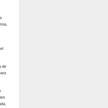
a
ensa,
el
a de
para
u
ien
ada,