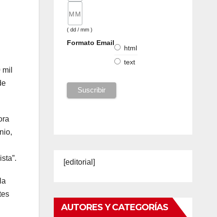
( dd / mm )
Formato Email
html
text
 mil
de
hora
nio,
sta”.
[editorial]
la
tes
AUTORES Y CATEGORÍAS