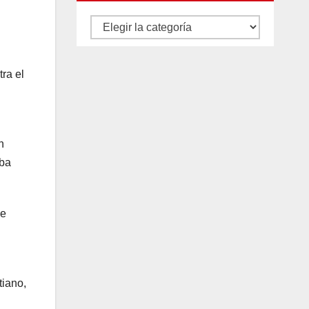
Autores
y
categorías
tra el
n
eba
be
tiano,