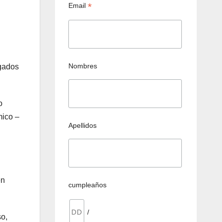
*
Email
Nombres
rgados
o
mico –
Apellidos
en
cumpleaños
/
so,