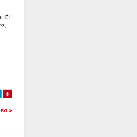
: “Él
ez,
sso