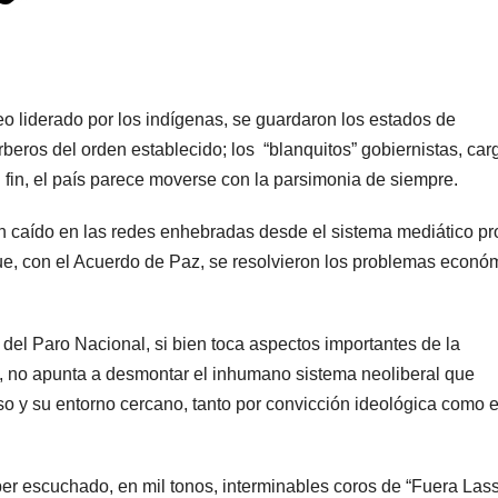
o liderado por los indígenas, se guardaron los estados de
beros del orden establecido; los “blanquitos” gobiernistas, ca
 fin, el país parece moverse con la parsimonia de siempre.
n caído en las redes enhebradas desde el sistema mediático pr
ue, con el Acuerdo de Paz, se resolvieron los problemas econó
el Paro Nacional, si bien toca aspectos importantes de la
l, no apunta a desmontar el inhumano sistema neoliberal que
so y su entorno cercano, tanto por convicción ideológica como 
er escuchado, en mil tonos, interminables coros de “Fuera Las