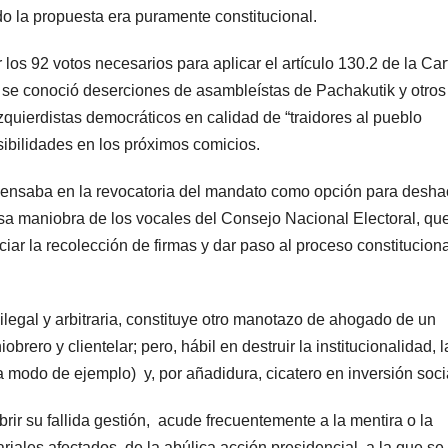
o la propuesta era puramente constitucional.
los 92 votos necesarios para aplicar el artículo 130.2 de la Car
o se conoció deserciones de asambleístas de Pachakutik y otros
izquierdistas democráticos en calidad de “traidores al pueblo
bilidades en los próximos comicios.
pensaba en la revocatoria del mandato como opción para desha
osa maniobra de los vocales del Consejo Nacional Electoral, qu
ciar la recolección de firmas y dar paso al proceso constitucion
ilegal y arbitraria, constituye otro manotazo de ahogado de un
rero y clientelar; pero, hábil en destruir la institucionalidad, l
, a modo de ejemplo) y, por añadidura, cicatero en inversión soci
rir su fallida gestión, acude frecuentemente a la mentira o la
riales afectados de la abúlica acción presidencial, a la que se