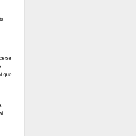
ta
cerse
e
al que
a
al.