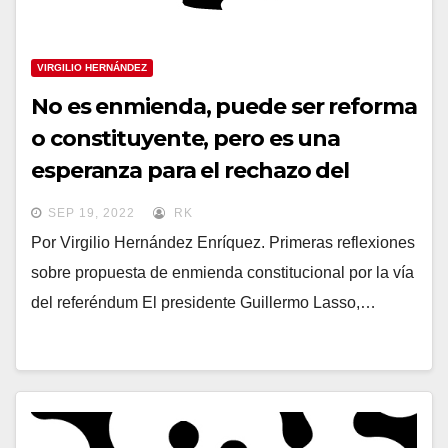
VIRGILIO HERNÁNDEZ
No es enmienda, puede ser reforma
o constituyente, pero es una
esperanza para el rechazo del
pueblo a un gobierno incapaz e
SEP 19, 2022
RK
insensible
Por Virgilio Hernández Enríquez. Primeras reflexiones
sobre propuesta de enmienda constitucional por la vía
del referéndum El presidente Guillermo Lasso,…