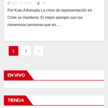
SEP 12, 2022
RK
Por Katu Arkonada La crisis de representación en
Chile se mantiene. El mejor ejemplo son las
numerosas personas que en…
Navegación
1
2
de
entradas
EN VIVO
TIENDA