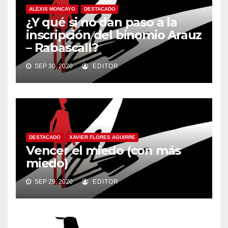
ALEXIS MONCAYO
DESTACADO
¿Y qué si no dan paso a la
inscripción del binomio Arauz
– Rabascall?
SEP 30, 2020
EDITOR
DESTACADO
XAVIER FLORES AGUIRRE
Vencer el miedo (con más
miedo)
SEP 29, 2020
EDITOR