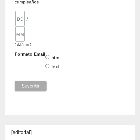
cumpleaños
/
( dd / mm )
Formato Email
html
text
[editorial]