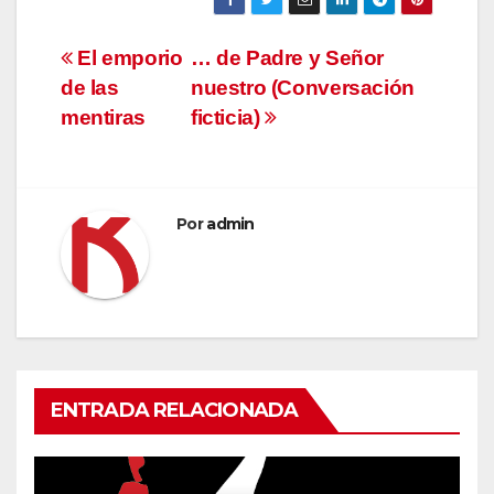
Navegación
El emporio
… de Padre y Señor
de las
nuestro (Conversación
de
mentiras
ficticia)
entradas
Por
admin
ENTRADA RELACIONADA