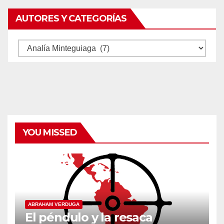
AUTORES Y CATEGORÍAS
Autores
y
categorías
YOU MISSED
ABRAHAM VERDUGA
El péndulo y la resaca