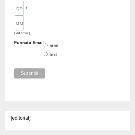
/
( dd / mm )
Formato Email
html
text
[editorial]