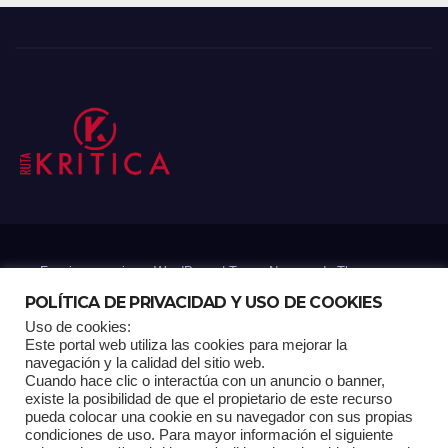
Funciona gracias a WordPress
|
Tema: Newsup de
Themeansar
POLÍTICA DE PRIVACIDAD Y USO DE COOKIES
Uso de cookies:
Mantenido por: Proyelink
Este portal web utiliza las cookies para mejorar la
navegación y la calidad del sitio web.
Cuando hace clic o interactúa con un anuncio o banner,
Home
Análisis
Carrito RK
Contactos
Documental
Gracias !
existe la posibilidad de que el propietario de este recurso
pueda colocar una cookie en su navegador con sus propias
condiciones de uso. Para mayor información el siguiente
Multimedia
Página de ejemplo
Pagina Principal
Pago