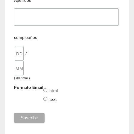
Apellidos
cumpleaños
/
( dd / mm )
Formato Email
html
text