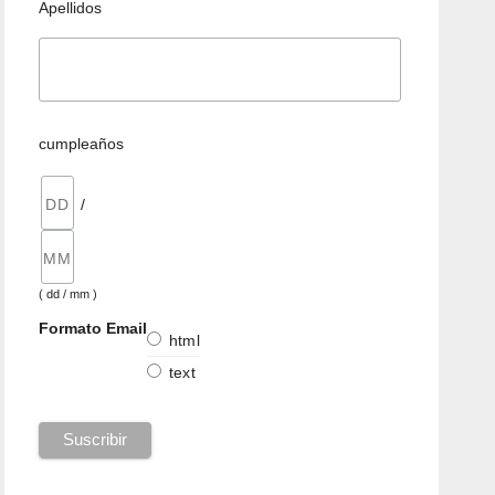
Apellidos
cumpleaños
/
( dd / mm )
Formato Email
html
text