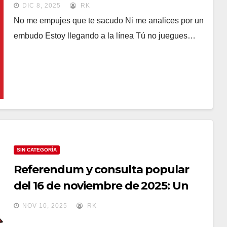
DIC 8, 2025
RK
No me empujes que te sacudo Ni me analices por un
embudo Estoy llegando a la línea Tú no juegues…
SIN CATEGORÍA
Referendum y consulta popular
del 16 de noviembre de 2025: Un
salto al vacío
NOV 10, 2025
RK