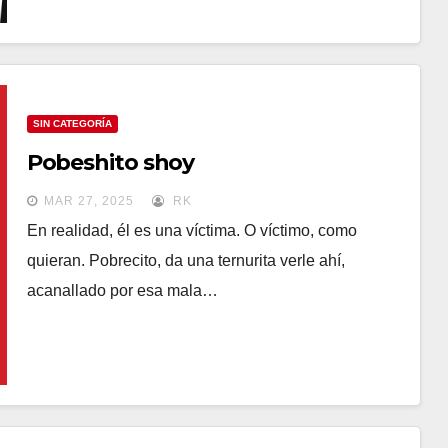
SIN CATEGORÍA
Pobeshito shoy
MAR 27, 2025
RK
En realidad, él es una víctima. O víctimo, como
quieran. Pobrecito, da una ternurita verle ahí,
acanallado por esa mala…