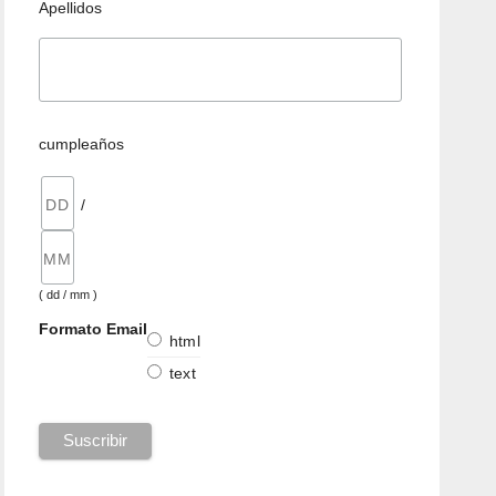
Apellidos
cumpleaños
/
( dd / mm )
Formato Email
html
text