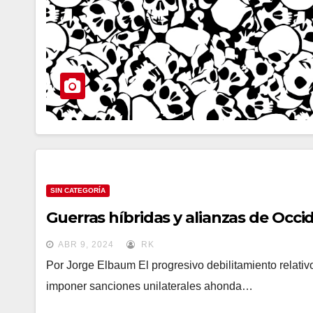
SIN CATEGORÍA
Guerras híbridas y alianzas de Occi
ABR 9, 2024
RK
Por Jorge Elbaum El progresivo debilitamiento relativ
imponer sanciones unilaterales ahonda…