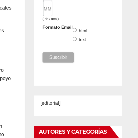
ocales
( dd / mm )
Formato Email
es
html
text
ro
apoyo
[editorial]
n
AUTORES Y CATEGORÍAS
mo