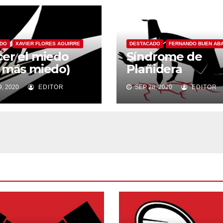
ADO
XAVIER FLORES AGUIRRE
DESTACADO
FERNANDO BUEN AB
er el miedo
Síndrome de
 más miedo)
Plañidera
, 2020
EDITOR
SEP 28, 2020
EDITOR