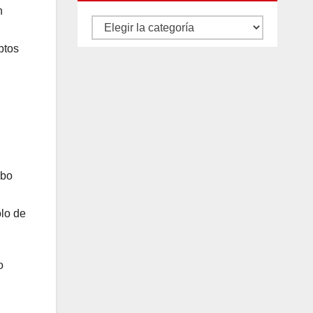
n
Autores
y
ptos
categorías
ubo
olo de
o