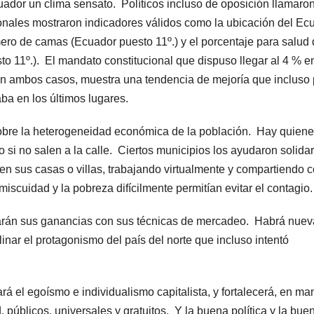
uador un clima sensato. Políticos incluso de oposición llamaro
onales mostraron indicadores válidos como la ubicación del Ec
mero de camas (Ecuador puesto 11º.) y el porcentaje para salud 
o 11º.). El mandato constitucional que dispuso llegar al 4 % en
, en ambos casos, muestra una tendencia de mejoría que incluso
aba en los últimos lugares.
bre la heterogeneidad económica de la población. Hay quien
 si no salen a la calle. Ciertos municipios los ayudaron solidar
en sus casas o villas, trabajando virtualmente y compartiendo 
omiscuidad y la pobreza difícilmente permitían evitar el contagio.
rán sus ganancias con sus técnicas de mercadeo. Habrá nuev
ar el protagonismo del país del norte que incluso intentó
á el egoísmo e individualismo capitalista, y fortalecerá, en ma
, públicos, universales y gratuitos. Y la buena política y la bue