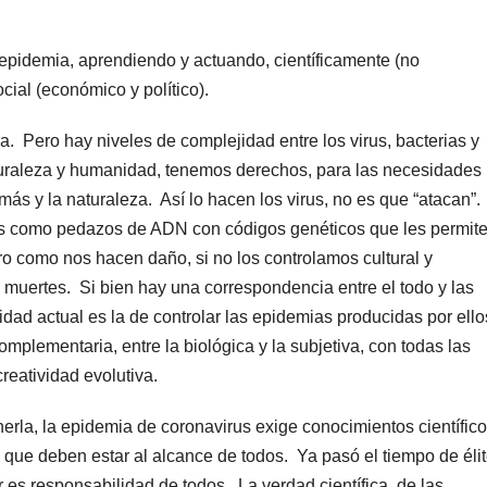
pidemia, aprendiendo y actuando, científicamente (no
cial (económico y político).
a. Pero hay niveles de complejidad entre los virus, bacterias y
turaleza y humanidad, tenemos derechos, para las necesidades
emás y la naturaleza. Así lo hacen los virus, no es que “atacan”
vos como pedazos de ADN con códigos genéticos que les permit
o como nos hacen daño, si no los controlamos cultural y
uertes. Si bien hay una correspondencia entre el todo y las
dad actual es la de controlar las epidemias producidas por ello
lementaria, entre la biológica y la subjetiva, con todas las
reatividad evolutiva.
rla, la epidemia de coronavirus exige conocimientos científic
es, que deben estar al alcance de todos. Ya pasó el tiempo de éli
 es responsabilidad de todos. La verdad científica, de las