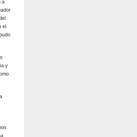
n a
uador
del
 el
 pudo
es
ia y
como
a
nos
na