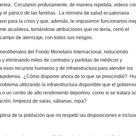
mia. Circularon profusamente, de manera repetida, videos co
 el pánico de las familias. La ministra de salud ecuatoriana
vo para la crisis y que, además, le impusieron funcionarios ine
te alcaldesa, tomándose atribuciones que no tenía, cerró el
campo de aterrizaje, con todos sus riesgos.
eoliberales del Fondo Monetario Internacional, reduciendo
a y eliminando miles de contratos y partidas de médicos y
ra esos recursos humanos y de infraestructura para atender los
la epidemia. ¿Cómo disponer ahora de lo que se prescindió? H
roblema utilizando la infraestructura disponible que el gobierno
a o un centro de alto rendimiento deportivo, como si se tratara s
ción, limpieza de salas, sábanas, ropa?
iplina de la población que no respetó las disposiciones e inclus