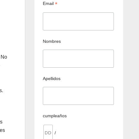
*
Email
Nombres
. No
e
Apellidos
s.
cumpleaños
os
tes
/