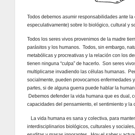
Todos debemos asumir responsabilidades ante la e
especulativamente) sobre lo biológico, cultural y so
Todos los seres vivos provenimos de la madre tierr
parásitos y los humanos. Todos, sin embargo, na
metabólicas y procreativas y la relación con los d
tienen ninguna “culpa” de hacerlo. Son seres vi
multiplicarse invadiendo las células humanas. Per
socialmente, pueden provocarnos enfermedades y m
partes, si de alguna guerra puede hablar la humani
Debemos defender la vida humana que es dual, comp
capacidades del pensamiento, el sentimiento y la c
La vida humana es sana y colectiva, para mantene
interdisciplinarios biológicos, culturales y social
eruditas y masas ignorantes. Hoy el saber y actuar