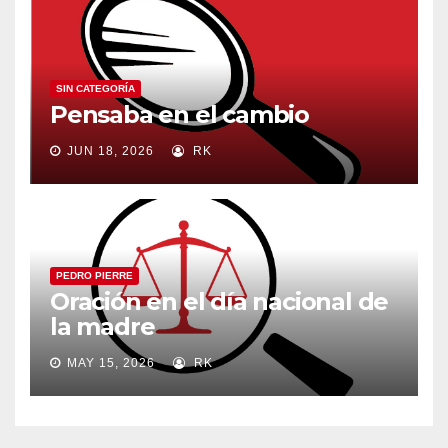
SIN CATEGORÍA
Pensaba en el cambio
JUN 18, 2026
RK
PEDRO PIERRE
Oración en el día nacional de
la madre
MAY 15, 2026
RK