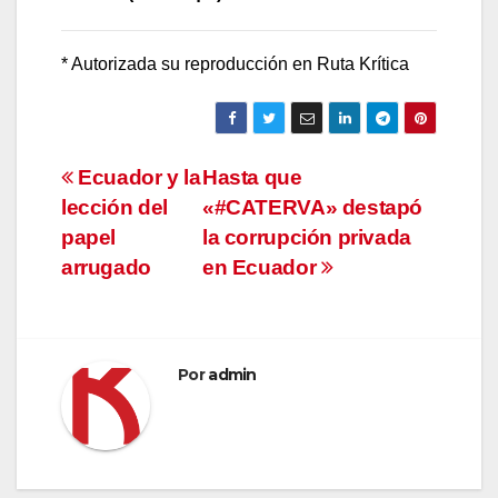
* Autorizada su reproducción en Ruta Krítica
Navegación
Ecuador y la
Hasta que
lección del
«#CATERVA» destapó
de
papel
la corrupción privada
entradas
arrugado
en Ecuador
Por
admin