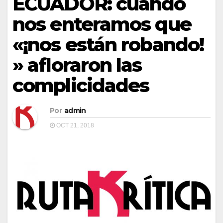
ECUADOR: cuando
nos enteramos que
«¡nos están robando!
» afloraron las
complicidades
Por
admin
OCT 21, 2018