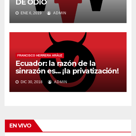
DE ODIO
ENE 6, 2019
ADMIN
FRANCISCO HERRERA ARÁUZ
Ecuador: la razón de la
sinrazón es… ¡la privatización!
DIC 30, 2018
ADMIN
EN VIVO