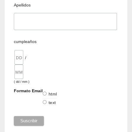
Apellidos
cumpleaños
/
( dd / mm )
Formato Email
html
text