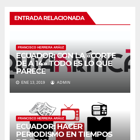
ENTRADA RELACIONADA
FRANCISCO HERRERA ARÁUZ
ECUADOR: CON LA «CORTE
DE A 14» TODO ES LO QUE
PARECE
ENE 13, 2019
ADMIN
FRANCISCO HERRERA ARÁUZ
ECUADOR: HACER
PERIODISMO EN TIEMPOS