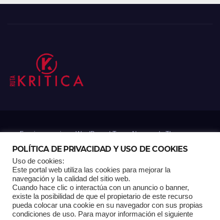
Funciona gracias a WordPress
|
Tema: Newsup de
Themeansar
POLÍTICA DE PRIVACIDAD Y USO DE COOKIES
Uso de cookies:
Mantenido por: Proyelink
Este portal web utiliza las cookies para mejorar la
navegación y la calidad del sitio web.
Cuando hace clic o interactúa con un anuncio o banner,
Home
Análisis
Carrito RK
Contactos
Documental
Gracias !
existe la posibilidad de que el propietario de este recurso
pueda colocar una cookie en su navegador con sus propias
condiciones de uso. Para mayor información el siguiente
Multimedia
Página de ejemplo
Pagina Principal
Pago