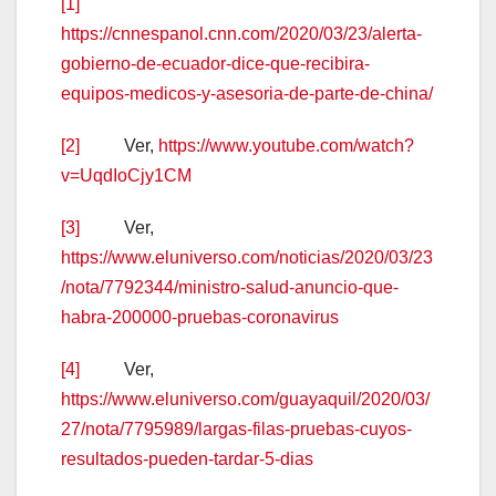
[1]
https://cnnespanol.cnn.com/2020/03/23/alerta-
gobierno-de-ecuador-dice-que-recibira-
equipos-medicos-y-asesoria-de-parte-de-china/
[2]
Ver,
https://www.youtube.com/watch?
v=UqdIoCjy1CM
[3]
Ver,
https://www.eluniverso.com/noticias/2020/03/23
/nota/7792344/ministro-salud-anuncio-que-
habra-200000-pruebas-coronavirus
[4]
Ver,
https://www.eluniverso.com/guayaquil/2020/03/
27/nota/7795989/largas-filas-pruebas-cuyos-
resultados-pueden-tardar-5-dias