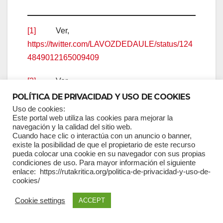
[1]
Ver,
https://twitter.com/LAVOZDEDAULE/status/124
4849012165009409
[2]
Ver,
https://twitter.com/jaimenebotsaadi/status/12446
POLÍTICA DE PRIVACIDAD Y USO DE COOKIES
09174299869185?s=11
Uso de cookies:
Este portal web utiliza las cookies para mejorar la
navegación y la calidad del sitio web.
[3]
Ver,
Cuando hace clic o interactúa con un anuncio o banner,
https://debateconstitucionalespanol.wordpress.
existe la posibilidad de que el propietario de este recurso
pueda colocar una cookie en su navegador con sus propias
com/2020/03/25/guayaquil-el-coronavirus-y-la-
condiciones de uso. Para mayor información el siguiente
barbarie-de-la-desigualdad/
enlace: https://rutakritica.org/politica-de-privacidad-y-uso-de-
cookies/
[4]
Ver minuto 2:45 de la entrevista de
Cookie settings
ACCEPT
Fernando del Rincon de CNN a María Paula
Romo el 26 de marzo de 2020.