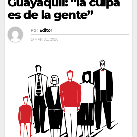
Guayaquil: “la culpa
es de la gente”
Por
Editor
MAR 31, 2020