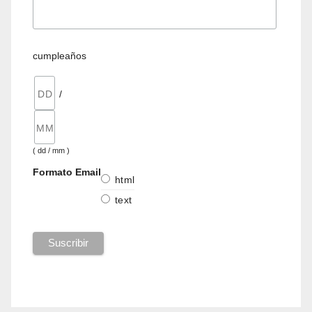
cumpleaños
/
( dd / mm )
Formato Email
html
text