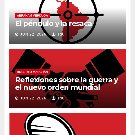
ABRAHAM VERDUGA
El péndulo y la resaca
JUN 22, 2026
RK
ROBERTO MARCHÁN
Reflexiones sobre la guerra y
el nuevo orden mundial
JUN 22, 2026
RK