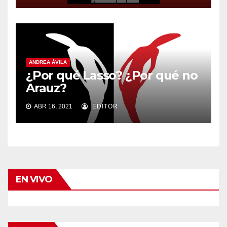
ANDREA ÁVILA
¿Por qué Lasso? ¿Por qué no
Arauz?
ABR 16, 2021
EDITOR
EN VIVO