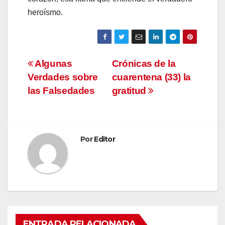
heroísmo.
Navegación
Algunas
Crónicas de la
Verdades sobre
cuarentena (33) la
de
las Falsedades
gratitud
entradas
Por
Editor
ENTRADA RELACIONADA