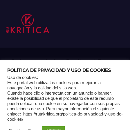
Funciona gracias a WordPress
|
Tema: Newsup de
Themeansar
POLÍTICA DE PRIVACIDAD Y USO DE COOKIES
Uso de cookies:
Mantenido por: Proyelink
Este portal web utiliza las cookies para mejorar la
navegación y la calidad del sitio web.
Cuando hace clic o interactúa con un anuncio o banner,
Home
Análisis
Carrito RK
Contactos
Documental
Gracias !
existe la posibilidad de que el propietario de este recurso
pueda colocar una cookie en su navegador con sus propias
condiciones de uso. Para mayor información el siguiente
Multimedia
Página de ejemplo
Pagina Principal
Pago
enlace: https://rutakritica.org/politica-de-privacidad-y-uso-de-
cookies/
POLÍTICA DE PRIVACIDAD Y USO DE COOKIES