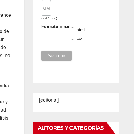
lcance
( dd / mm )
Formato Email
html
eo de
text
 un
ido
s, no
India
[editorial]
ro y
dad
lisis
AUTORES Y CATEGORÍAS