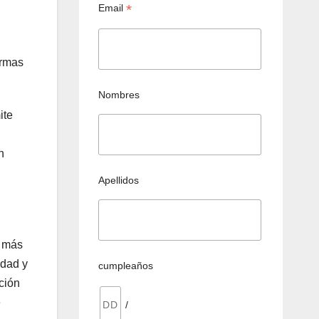
*
Email
ormas
Nombres
ite
n
Apellidos
s más
idad y
cumpleaños
ción
e
/