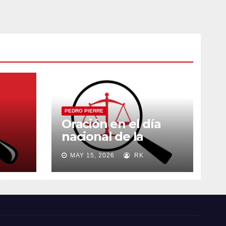
PEDRO PIERRE
Oración en el día
nacional de la
madre
MAY 15, 2026
RK