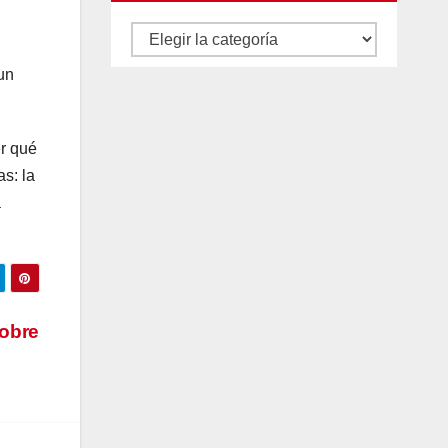
Autores
y
un
categorías
er qué
s: la
a
sobre