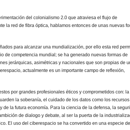
rimentación del colonialismo 2.0 que atraviesa el flujo de
te la red de fibra óptica, hablamos entonces de unas nuevas f
eñados para alcanzar una mundialización, por ello esta red perm
cio de competencia mundial; se ha generado nuevas formas de
ones jerárquicas, asimétricas y nacionales que son propias de u
berespacio, actualmente es un importante campo de reflexión,
puestos por grandes profesionales éticos y comprometidos con: la
guarden la soberanía, el cuidado de los datos como los recurso
y de la futura economía. Para la ciencia de la defensa, la segur
bición de dialogo y debate, al ser la puerta de la industrializa
blico. El uso del ciberespacio se ha convertido en una especie d