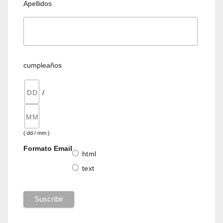
Apellidos
cumpleaños
/
( dd / mm )
Formato Email
html
text