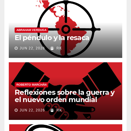
ABRAHAM VERDUGA
El péndulo y la resaca
JUN 22, 2026
RK
ROBERTO MARCHÁN
Reflexiones sobre la guerra y
el nuevo orden mundial
JUN 22, 2026
RK