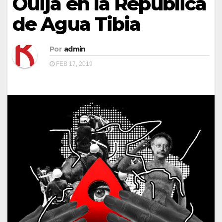
Ouija en la Republica
de Agua Tibia
Por
admin
FEB 17, 2019