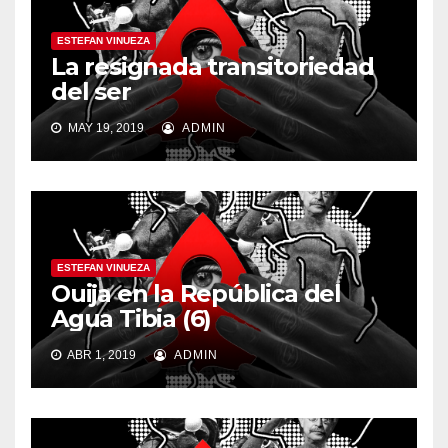
ESTEFAN VINUEZA
La resignada transitoriedad
del ser
MAY 19, 2019
ADMIN
ESTEFAN VINUEZA
Ouija en la República del
Agua Tibia (6)
ABR 1, 2019
ADMIN