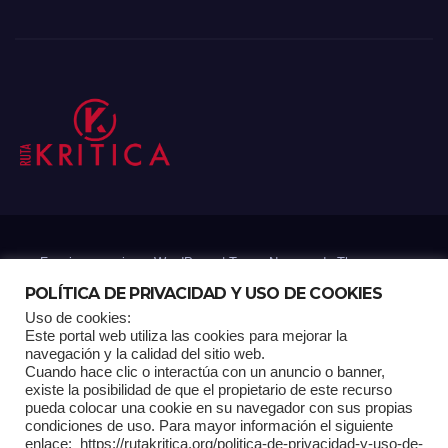
Funciona gracias a WordPress
|
Tema: Newsup de
Themeansar
POLÍTICA DE PRIVACIDAD Y USO DE COOKIES
Uso de cookies:
Mantenido por: Proyelink
Este portal web utiliza las cookies para mejorar la
navegación y la calidad del sitio web.
Cuando hace clic o interactúa con un anuncio o banner,
Home
Análisis
Carrito RK
Contactos
Documental
Gracias !
existe la posibilidad de que el propietario de este recurso
pueda colocar una cookie en su navegador con sus propias
condiciones de uso. Para mayor información el siguiente
Multimedia
Página de ejemplo
Pagina Principal
Pago
enlace: https://rutakritica.org/politica-de-privacidad-y-uso-de-