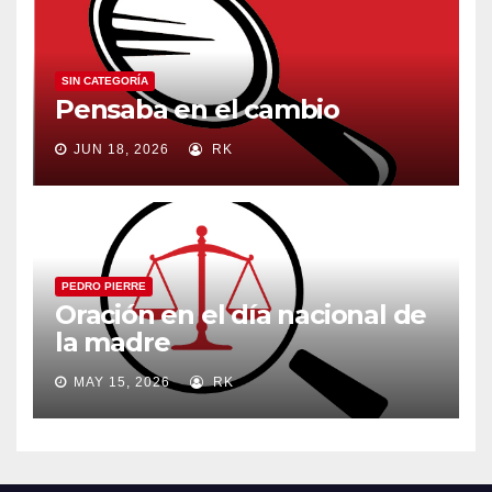
SIN CATEGORÍA
Pensaba en el cambio
JUN 18, 2026
RK
PEDRO PIERRE
Oración en el día nacional de
la madre
MAY 15, 2026
RK