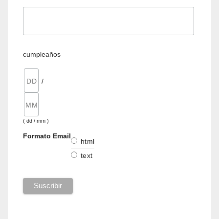
cumpleaños
/
( dd / mm )
Formato Email
html
text