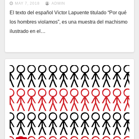
MAY 7, 2018
ADMIN
El texto del español Victor Lapuente titulado “Por qué
los hombres violamos”, es una muestra del machismo
ilustrado en el…