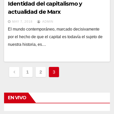
Identidad del capitalismo y
actualidad de Marx
MAY 7, 2018
ADMIN
El mundo contemporáneo, marcado decisivamente
por el hecho de que el capital es todavía el sujeto de
nuestra historia, es…
Navegación
1
2
3
de
entradas
EN VIVO