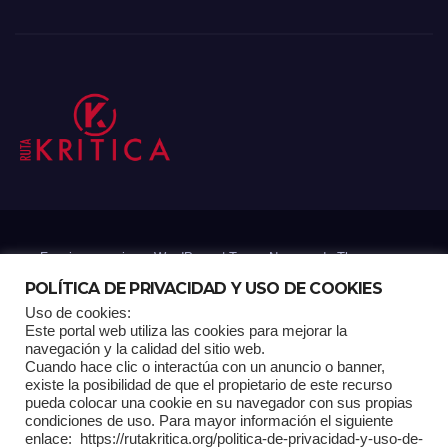
Funciona gracias a WordPress
|
Tema: Newsup de
Themeansar
POLÍTICA DE PRIVACIDAD Y USO DE COOKIES
Uso de cookies:
Mantenido por: Proyelink
Este portal web utiliza las cookies para mejorar la
navegación y la calidad del sitio web.
Cuando hace clic o interactúa con un anuncio o banner,
Home
Análisis
Carrito RK
Contactos
Documental
Gracias !
existe la posibilidad de que el propietario de este recurso
pueda colocar una cookie en su navegador con sus propias
condiciones de uso. Para mayor información el siguiente
Multimedia
Página de ejemplo
Pagina Principal
Pago
enlace: https://rutakritica.org/politica-de-privacidad-y-uso-de-