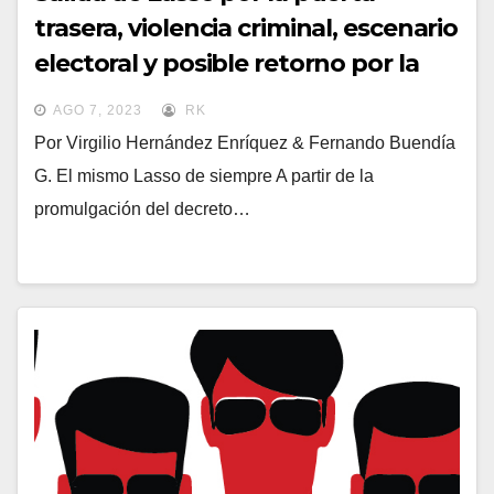
trasera, violencia criminal, escenario
electoral y posible retorno por la
puerta principal de la Revolución
AGO 7, 2023
RK
Ciudadana
Por Virgilio Hernández Enríquez & Fernando Buendía
G. El mismo Lasso de siempre A partir de la
promulgación del decreto…