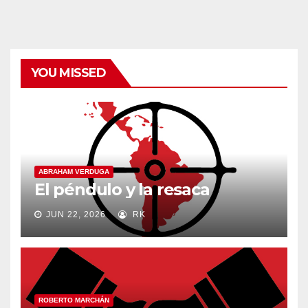
categorías
YOU MISSED
ABRAHAM VERDUGA
El péndulo y la resaca
JUN 22, 2026
RK
ROBERTO MARCHÁN