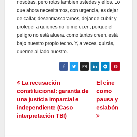
nosotras, pero rotos también ustedes y ellos. Lo
que ahora necesitamos, con urgencia, es dejar
de callar, desenmascararnos, dejar de cubrir y
proteger a quienes no lo merecen, porque el
peligro no está afuera, como tantos creen, está
bajo nuestro propio techo. Y, a veces, quizás,
duerme al lado nuestro.
Navegación
La recusación
El cine
constitucional: garantía de
como
de
una justicia imparcial e
pausa y
entradas
independiente (Caso
eslabón
interpretación TBI)