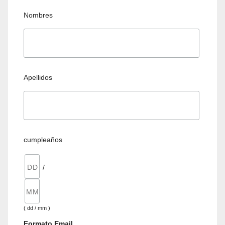
Nombres
Apellidos
cumpleaños
/
( dd / mm )
Formato Email