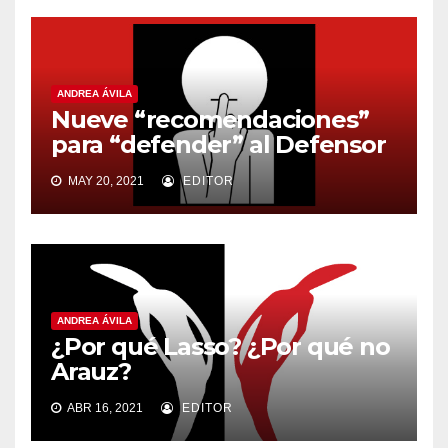
ANDREA ÁVILA
Nueve “recomendaciones”
para “defender” al Defensor
MAY 20, 2021
EDITOR
ANDREA ÁVILA
¿Por qué Lasso? ¿Por qué no
Arauz?
ABR 16, 2021
EDITOR