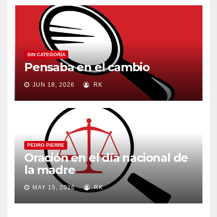
SIN CATEGORÍA
Pensaba en el cambio
JUN 18, 2026
RK
PEDRO PIERRE
Oración en el día nacional de
la madre
MAY 15, 2026
RK