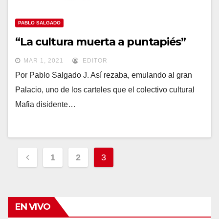
PABLO SALGADO
“La cultura muerta a puntapiés”
MAR 1, 2021
EDITOR
Por Pablo Salgado J. Así rezaba, emulando al gran
Palacio, uno de los carteles que el colectivo cultural
Mafia disidente…
Navegación
1
2
3
de
entradas
EN VIVO