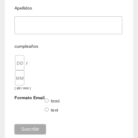
Apellidos
cumpleaños
/
( dd / mm )
Formato Email
html
text