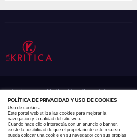
Funciona gracias a WordPress
|
Tema: Newsup de
Themeansar
POLÍTICA DE PRIVACIDAD Y USO DE COOKIES
Uso de cookies:
Mantenido por: Proyelink
Este portal web utiliza las cookies para mejorar la
navegación y la calidad del sitio web.
Cuando hace clic o interactúa con un anuncio o banner,
Home
Análisis
Carrito RK
Contactos
Documental
Gracias !
existe la posibilidad de que el propietario de este recurso
pueda colocar una cookie en su navegador con sus propias