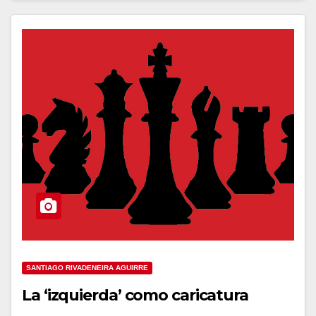
SANTIAGO RIVADENEIRA AGUIRRE
La ‘izquierda’ como caricatura