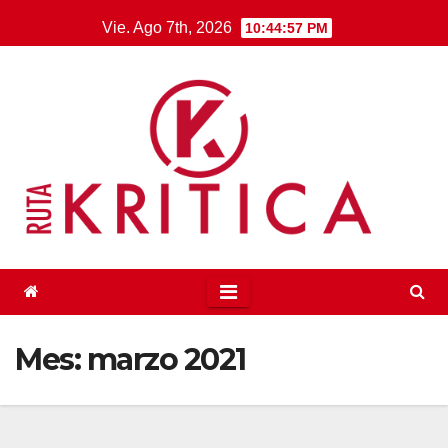
Saltar
Vie. Ago 7th, 2026
10:44:57 PM
al
contenido
Mes:
marzo 2021