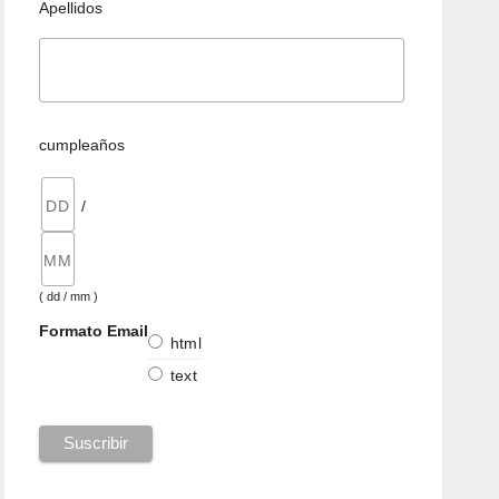
Apellidos
cumpleaños
/
( dd / mm )
Formato Email
html
text