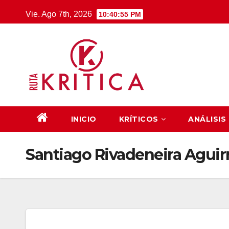
Saltar
Vie. Ago 7th, 2026
10:40:55 PM
al
contenido
INICIO
KRÍTICOS
ANÁLISIS
Santiago Rivadeneira Aguir