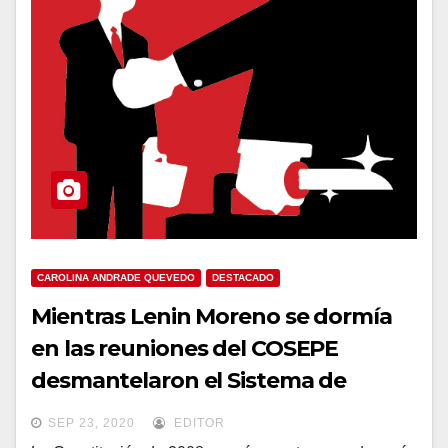
CAROLINA ANDRADE QUEVEDO
DESTACADO
Mientras Lenin Moreno se dormía
en las reuniones del COSEPE
desmantelaron el Sistema de
Seguridad Pública y del Estado
SEP 23, 2020
EDITOR