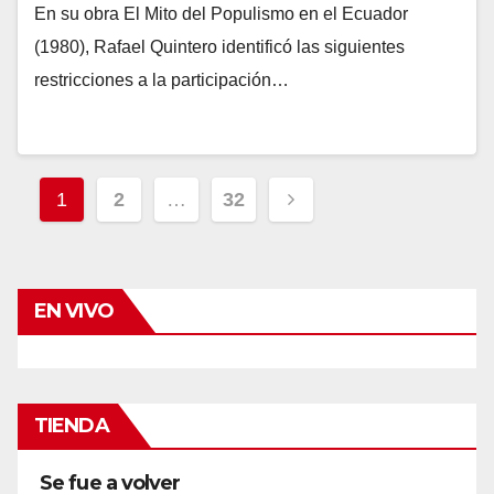
En su obra El Mito del Populismo en el Ecuador
(1980), Rafael Quintero identificó las siguientes
restricciones a la participación…
Navegación
1
2
…
32
de
entradas
EN VIVO
TIENDA
Se fue a volver