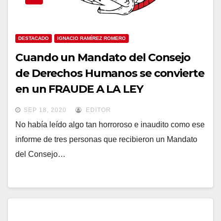
DESTACADO
IGNACIO RAMÍREZ ROMERO
Cuando un Mandato del Consejo
de Derechos Humanos se convierte
en un FRAUDE A LA LEY
INTERNACIONAL y sus autores en
SEP 18, 2020
EDITOR
reos del delito de PERJURIO
No había leído algo tan horroroso e inaudito como ese
informe de tres personas que recibieron un Mandato
del Consejo…