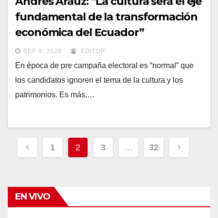
Andrés Araúz: “La cultura será el eje
fundamental de la transformación
económica del Ecuador”
SEP 9, 2020
EDITOR
En época de pre campaña electoral es “normal” que
los candidatos ignoren el tema de la cultura y los
patrimonios. Es más,…
Navegación
1
2
3
…
32
de
entradas
EN VIVO