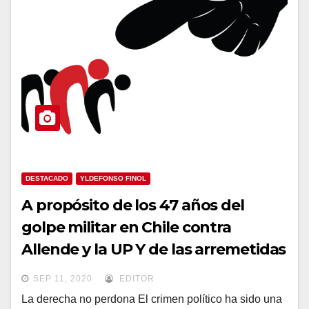
DESTACADO
YLDEFONSO FINOL
A propósito de los 47 años del
golpe militar en Chile contra
Allende y la UP Y de las arremetidas
golpistas en Honduras, Ecuador,
SEP 11, 2020
EDITOR
Bolivia, y hoy mismo en Argentina
La derecha no perdona El crimen político ha sido una