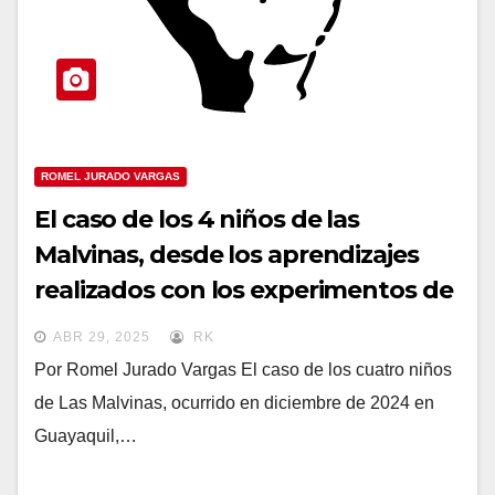
ROMEL JURADO VARGAS
El caso de los 4 niños de las
Malvinas, desde los aprendizajes
realizados con los experimentos de
Stanford y de Milgram, sobre la
ABR 29, 2025
RK
crueldad humana amparada en el
Por Romel Jurado Vargas El caso de los cuatro niños
ejercicio del poder y la autoridad
de Las Malvinas, ocurrido en diciembre de 2024 en
Guayaquil,…