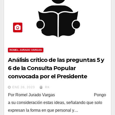
ROMEL JURADO VARGAS
Análisis crítico de las preguntas 5 y
6 de la Consulta Popular
convocada por el Presidente
Guillermo Lasso para el 5 de febrero
ENE 26, 2023
RK
de 2023.
Por Romel Jurado Vargas Pongo
a su consideración estas ideas, señalando que solo
expresan la forma en que personal y…